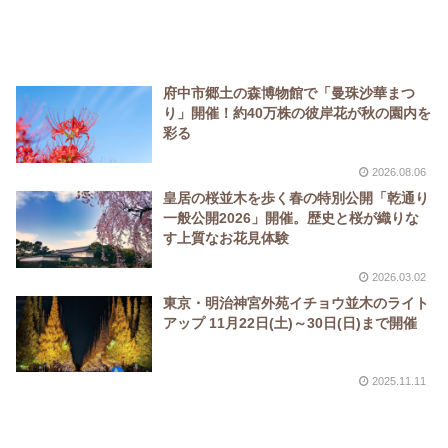
府中市郷土の森博物館で「曼珠沙華まつ
り」開催！約40万株の彼岸花が秋の園内を
彩る
2026.08.06
皇居の桜並木を歩く春の特別公開「乾通り
一般公開2026」開催。歴史と桜が織りな
す上質なお花見体験
2026.03.02
東京・明治神宮外苑イチョウ並木のライト
アップ 11月22日(土)～30日(日)まで開催
2025.11.11