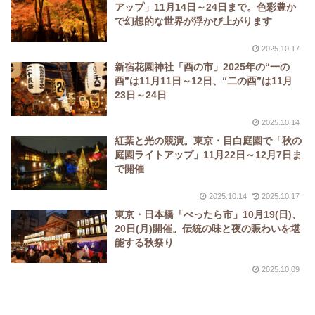
アップ」11月14日～24日まで。色彩豊か
で幻想的な世界が浮かび上がります
2025.10.17
新宿花園神社「酉の市」2025年の“一の
酉”は11月11日～12日、“二の酉”は11月
23日～24日
2025.10.14
紅葉と光の競演。東京・目白庭園で「秋の
庭園ライトアップ」11月22日～12月7日ま
で開催
2025.10.14
2025.10.17
東京・日本橋「べったら市」10月19(日)、
20日(月)開催。伝統の味と夜の賑わいを堪
能する秋祭り
2025.10.09