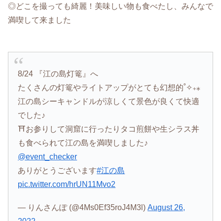
◎どこを撮っても綺麗！美味しい物も食べたし、みんなで
満喫して来ました
8/24 『江の島灯篭』へ
たくさんの灯篭やライトアップがとても幻想的˚✧₊⁎
江の島シーキャンドルが涼しくて景色が良くて快適
でした♪
⛩お参りして洞窟に行ったりタコ煎餅や生シラス丼
も食べられて江の島を満喫しました♪
@event_checker
ありがとうございます
#江の島
pic.twitter.com/hrUN11Mvo2
— りんさんぽ (@4Ms0Ef35roJ4M3l)
August 26,