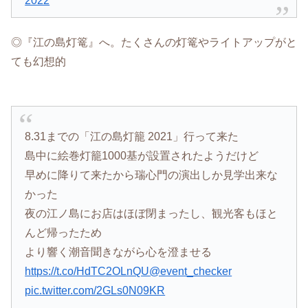
2022
◎『江の島灯篭』へ。たくさんの灯篭やライトアップがと
ても幻想的
8.31までの「江の島灯籠 2021」行って来た
島中に絵巻灯籠1000基が設置されたようだけど
早めに降りて来たから瑞心門の演出しか見学出来な
かった
夜の江ノ島にお店はほぼ閉まったし、観光客もほと
んど帰ったため
より響く潮音聞きながら心を澄ませる
https://t.co/HdTC2OLnQU
@event_checker
pic.twitter.com/2GLs0N09KR