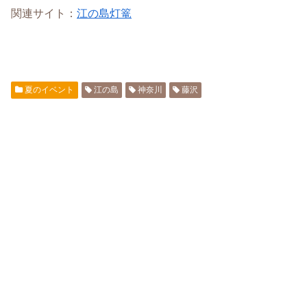
関連サイト：
江の島灯篭
夏のイベント
江の島
神奈川
藤沢