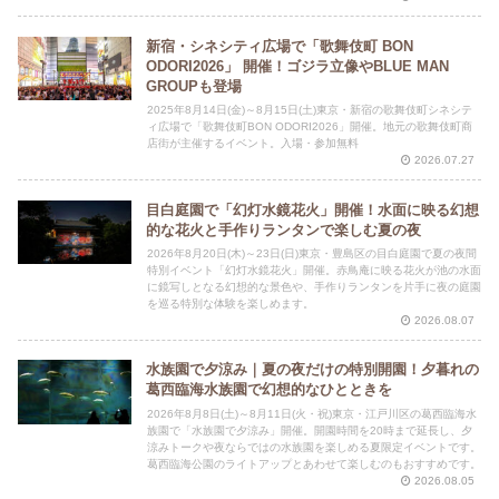
新宿・シネシティ広場で「歌舞伎町 BON
ODORI2026」 開催！ゴジラ立像やBLUE MAN
GROUPも登場
2025年8月14日(金)～8月15日(土)東京・新宿の歌舞伎町シネシテ
ィ広場で「歌舞伎町BON ODORI2026」開催。地元の歌舞伎町商
店街が主催するイベント。入場・参加無料
2026.07.27
目白庭園で「幻灯水鏡花火」開催！水面に映る幻想
的な花火と手作りランタンで楽しむ夏の夜
2026年8月20日(木)～23日(日)東京・豊島区の目白庭園で夏の夜間
特別イベント「幻灯水鏡花火」開催。赤鳥庵に映る花火が池の水面
に鏡写しとなる幻想的な景色や、手作りランタンを片手に夜の庭園
を巡る特別な体験を楽しめます。
2026.08.07
水族園で夕涼み｜夏の夜だけの特別開園！夕暮れの
葛西臨海水族園で幻想的なひとときを
2026年8月8日(土)～8月11日(火・祝)東京・江戸川区の葛西臨海水
族園で「水族園で夕涼み」開催。開園時間を20時まで延長し、夕
涼みトークや夜ならではの水族園を楽しめる夏限定イベントです。
葛西臨海公園のライトアップとあわせて楽しむのもおすすめです。
2026.08.05