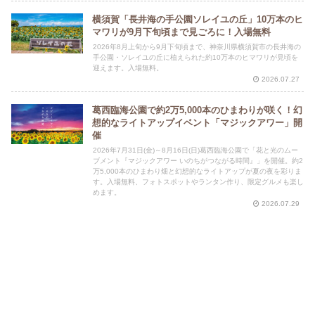
横須賀「長井海の手公園ソレイユの丘」10万本のヒ
マワリが9月下旬頃まで見ごろに！入場無料
2026年8月上旬から9月下旬頃まで、神奈川県横須賀市の長井海の
手公園・ソレイユの丘に植えられた約10万本のヒマワリが見頃を
迎えます。入場無料。
2026.07.27
葛西臨海公園で約2万5,000本のひまわりが咲く！幻
想的なライトアップイベント「マジックアワー」開
催
2026年7月31日(金)～8月16日(日)葛西臨海公園で「花と光のムー
ブメント『マジックアワー いのちがつながる時間』」を開催。約2
万5,000本のひまわり畑と幻想的なライトアップが夏の夜を彩りま
す。入場無料、フォトスポットやランタン作り、限定グルメも楽し
めます。
2026.07.29