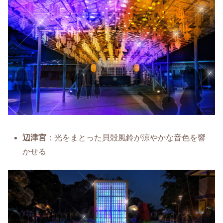
辺津宮
：光をまとった貝殻風鈴が涼やかな音色を響
かせる