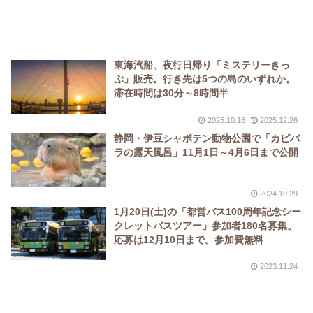
東海汽船、夜行日帰り「ミステリーきっ
ぷ」販売。行き先は5つの島のいずれか。
滞在時間は30分～8時間半
2025.10.16
2025.12.26
静岡・伊豆シャボテン動物公園で「カピバ
ラの露天風呂」11月1日～4月6日まで公開
2024.10.29
1月20日(土)の「都営バス100周年記念シー
クレットバスツアー」参加者180名募集。
応募は12月10日まで。参加費無料
2023.11.24