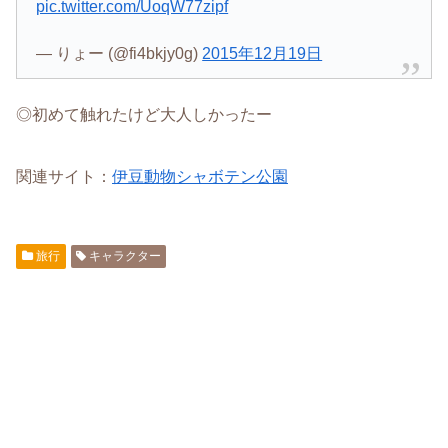
pic.twitter.com/UoqW77zipf
— りょー (@fi4bkjy0g)
2015年12月19日
◎初めて触れたけど大人しかったー
関連サイト：
伊豆動物シャボテン公園
旅行
キャラクター