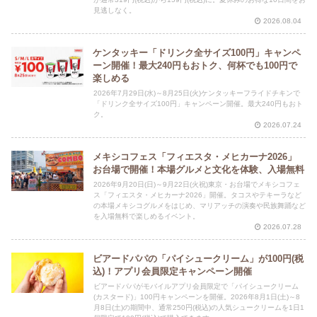
見逃しなく。
2026.08.04
ケンタッキー「ドリンク全サイズ100円」キャンペ
ーン開催！最大240円もおトク、何杯でも100円で
楽しめる
2026年7月29日(水)～8月25日(火)ケンタッキーフライドチキンで
「ドリンク全サイズ100円」キャンペーン開催。最大240円もおト
ク。
2026.07.24
メキシコフェス「フィエスタ・メヒカーナ2026」
お台場で開催！本場グルメと文化を体験、入場無料
2026年9月20日(日)～9月22日(火祝)東京・お台場でメキシコフェ
ス「フィエスタ・メヒカーナ2026」開催。タコスやテキーラなど
の本場メキシコグルメをはじめ、マリアッチの演奏や民族舞踊など
を入場無料で楽しめるイベント。
2026.07.28
ビアードパパの「パイシュークリーム」が100円(税
込)！アプリ会員限定キャンペーン開催
ビアードパパがモバイルアプリ会員限定で「パイシュークリーム
(カスタード)」100円キャンペーンを開催。2026年8月1日(土)～8
月8日(土)の期間中、通常250円(税込)の人気シュークリームを1日1