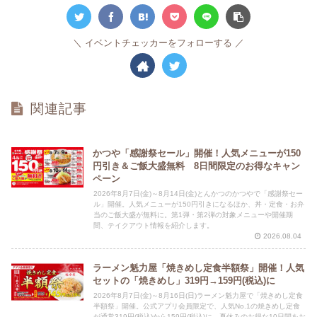
イベントチェッカーをフォローする
関連記事
かつや「感謝祭セール」開催！人気メニューが150
円引き＆ご飯大盛無料 8日間限定のお得なキャン
ペーン
2026年8月7日(金)～8月14日(金)とんかつのかつやで「感謝祭セー
ル」開催。人気メニューが150円引きになるほか、丼・定食・お弁
当のご飯大盛が無料に。第1弾・第2弾の対象メニューや開催期
間、テイクアウト情報を紹介します。
2026.08.04
ラーメン魁力屋「焼きめし定食半額祭」開催！人気
セットの「焼きめし」319円→159円(税込)に
2026年8月7日(金)～8月16日(日)ラーメン魁力屋で「焼きめし定食
半額祭」開催。公式アプリ会員限定で、人気No.1の焼きめし定食
が通常319円(税込)から159円(税込)に。夏休みのお得な10日間をお