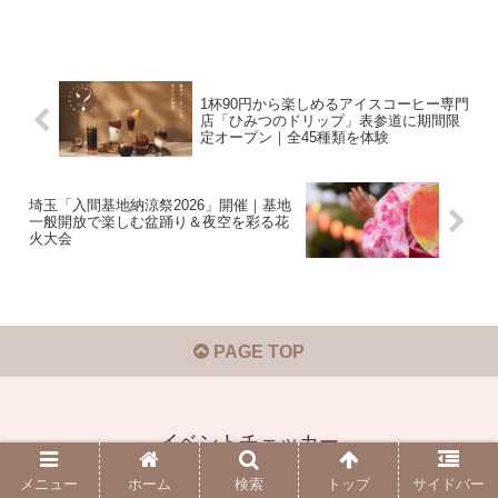
1杯90円から楽しめるアイスコーヒー専門
店「ひみつのドリップ」表参道に期間限
定オープン｜全45種類を体験
埼玉「入間基地納涼祭2026」開催｜基地
一般開放で楽しむ盆踊り＆夜空を彩る花
火大会
PAGE TOP
イベントチェッカー
© 2019-2026 イベントチェッカー.
メニュー
ホーム
検索
トップ
サイドバー