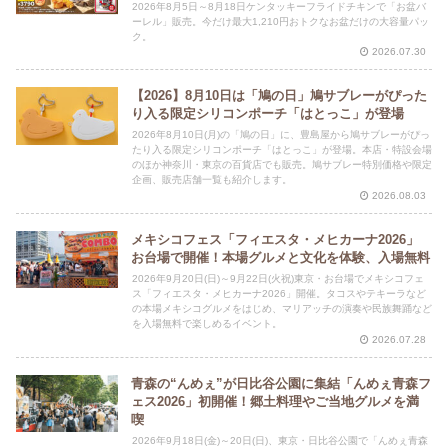
2026年8月5日～8月18日ケンタッキーフライドチキンで「お盆バ
ーレル」販売。今だけ最大1,210円おトクなお盆だけの大容量パッ
ク。
2026.07.30
【2026】8月10日は「鳩の日」鳩サブレーがぴった
り入る限定シリコンポーチ「はとっこ」が登場
2026年8月10日(月)の「鳩の日」に、豊島屋から鳩サブレーがぴっ
たり入る限定シリコンポーチ「はとっこ」が登場。本店・特設会場
のほか神奈川・東京の百貨店でも販売。鳩サブレー特別価格や限定
企画、販売店舗一覧も紹介します。
2026.08.03
メキシコフェス「フィエスタ・メヒカーナ2026」
お台場で開催！本場グルメと文化を体験、入場無料
2026年9月20日(日)～9月22日(火祝)東京・お台場でメキシコフェ
ス「フィエスタ・メヒカーナ2026」開催。タコスやテキーラなど
の本場メキシコグルメをはじめ、マリアッチの演奏や民族舞踊など
を入場無料で楽しめるイベント。
2026.07.28
青森の“んめぇ”が日比谷公園に集結「んめぇ青森フ
ェス2026」初開催！郷土料理やご当地グルメを満
喫
2026年9月18日(金)～20日(日)、東京・日比谷公園で「んめぇ青森