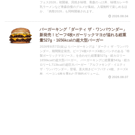
フェス2026」初開催。貝焼き味噌、青森のっけ丼、味噌カレー牛
乳ラーメンなど青森自慢のグルメが集結。入場無料で楽しめるほ
か、「肉祭2026」も同時開催されます。
2026.08.04
バーガーキング「ダーティ ザ・ワンパウンダー」
新発売！ビーフ4枚×ガーリックマヨが溢れる総重
量527g・1656kcalの超大型バーガー
2026年8月7日(金)よりバーガーキングは「ダーティ ザ・ワンパウ
ンダー」期間限定発売。ビーフ4枚×チーズ4枚にパンチのある「特
製ガーリックマヨソース」を合わせた総重量527g・総カロリー
1656kcalの超大型バーガー。 バーガーキングに総重量543g・総カ
ロリー1,713kcalの超巨大バーガー「アルファキング・イエティ
ザ・ワンパウンダー」登場。直火焼きビーフパティ4枚、チーズ4
枚、ベーコン4枚を重ねた圧倒的ボリューム。
2026.08.07