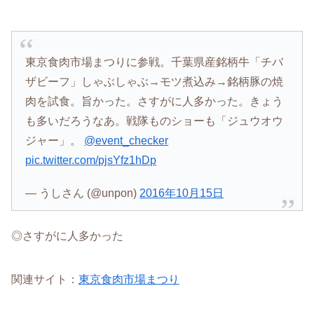
東京食肉市場まつりに参戦。千葉県産銘柄牛「チバ
ザビーフ」しゃぶしゃぶ→モツ煮込み→銘柄豚の焼
肉を試食。旨かった。さすがに人多かった。きょう
も多いだろうなあ。戦隊ものショーも「ジュウオウ
ジャー」。
@event_checker
pic.twitter.com/pjsYfz1hDp
— うしさん (@unpon)
2016年10月15日
◎さすがに人多かった
関連サイト：
東京食肉市場まつり