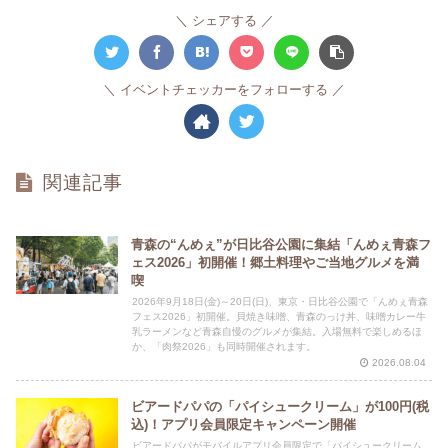
シェアする
イベントチェッカーをフォローする
関連記事
青森の“んめぇ”が日比谷公園に集結「んめぇ青森フ
ェス2026」初開催！郷土料理やご当地グルメを満
喫
2026年9月18日(金)～20日(日)、東京・日比谷公園で「んめぇ青森
フェス2026」初開催。貝焼き味噌、青森のっけ丼、味噌カレー牛
乳ラーメンなど青森自慢のグルメが集結。入場無料で楽しめるほ
か、「肉祭2026」も同時開催されます。
2026.08.04
ビアードパパの「パイシュークリーム」が100円(税
込)！アプリ会員限定キャンペーン開催
ビアードパパがモバイルアプリ会員限定で「パイシュークリーム