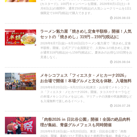
(カスタード)」100円キャンペーンを開催。2026年8月1日(土)～8
月8日(土)の期間中、通常250円(税込)の人気シュークリームを1日1
個限定で100円(税込)で購入できます。
2026.08.03
ラーメン魁力屋「焼きめし定食半額祭」開催！人気
セットの「焼きめし」319円→159円(税込)に
2026年8月7日(金)～8月16日(日)ラーメン魁力屋で「焼きめし定食
半額祭」開催。公式アプリ会員限定で、人気No.1の焼きめし定食
が通常319円(税込)から159円(税込)に。夏休みのお得な10日間をお
見逃しなく。
2026.08.04
メキシコフェス「フィエスタ・メヒカーナ2026」
お台場で開催！本場グルメと文化を体験、入場無料
2026年9月20日(日)～9月22日(火祝)東京・お台場でメキシコフェ
ス「フィエスタ・メヒカーナ2026」開催。タコスやテキーラなど
の本場メキシコグルメをはじめ、マリアッチの演奏や民族舞踊など
を入場無料で楽しめるイベント。
2026.07.28
「肉祭2026 in 日比谷公園」開催！全国の絶品肉料
理が集結、青森グルメフェスも同時開催
2026年9月18日(金)～9月20日(日)、東京・日比谷公園で「肉祭
2026」開催。素材にひと手間を加えた肉料理が集結。青森グルメ