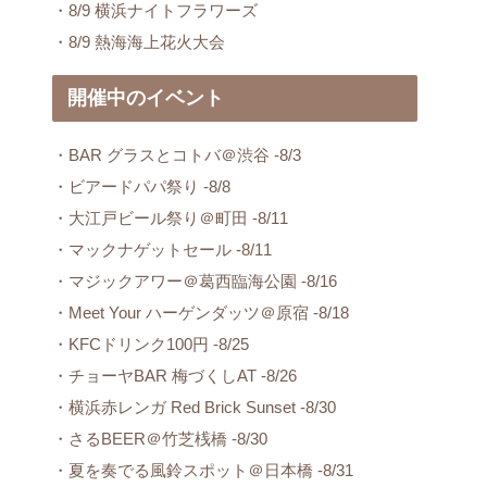
・8/9 横浜ナイトフラワーズ
・8/9 熱海海上花火大会
開催中のイベント
・BAR グラスとコトバ＠渋谷 -8/3
・ビアードパパ祭り -8/8
・大江戸ビール祭り＠町田 -8/11
・マックナゲットセール -8/11
・マジックアワー＠葛西臨海公園 -8/16
・Meet Your ハーゲンダッツ＠原宿 -8/18
・KFCドリンク100円 -8/25
・チョーヤBAR 梅づくしAT -8/26
・横浜赤レンガ Red Brick Sunset -8/30
・さるBEER＠竹芝桟橋 -8/30
・夏を奏でる風鈴スポット＠日本橋 -8/31