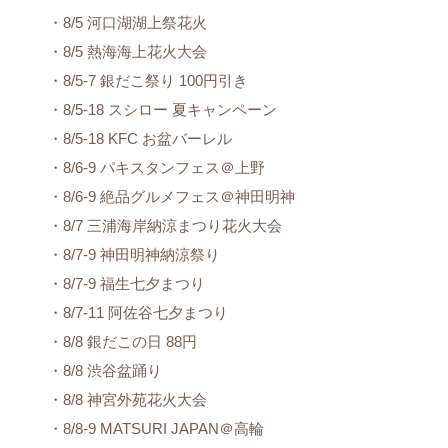
・8/5 河口湖湖上祭花火
・8/5 熱海海上花火大会
・8/5-7 銀だこ祭り 100円引き
・8/5-18 スシロー 夏キャンペーン
・8/5-18 KFC お盆バーレル
・8/6-9 パキスタンフェス＠上野
・8/6-9 絶品グルメフェス＠神田明神
・8/7 三浦海岸納涼まつり花火大会
・8/7-9 神田明神納涼祭り
・8/7-9 福生七夕まつり
・8/7-11 阿佐谷七夕まつり
・8/8 銀だこの日 88円
・8/8 渋谷盆踊り
・8/8 神宮外苑花火大会
・8/8-9 MATSURI JAPAN＠高輪