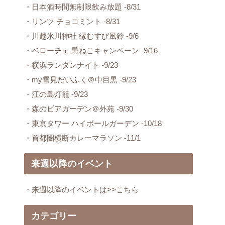
・日本酒時間無制限飲み放題 -8/31
・リンツ チョコミント -8/31
・川越氷川神社 縁むすび風鈴 -9/6
・ベローチェ 黒ねこキャンペーン -9/16
・横浜ランタンナイト -9/23
・my雪見だいふく＠中目黒 -9/23
・江の島灯籠 -9/23
・森のビアガーデン＠外苑 -9/30
・東京タワー ハイボールガーデン -10/18
・首都圏横断カレーマラソン -11/1
来週以降のイベント
・来週以降のイベントは>>こちら
カテゴリー