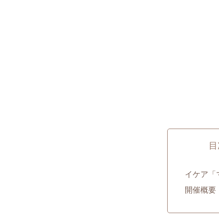
目
イケア「
開催概要