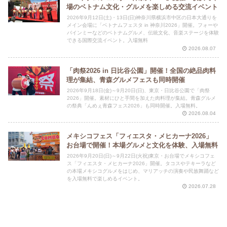
場のベトナム文化・グルメを楽しめる交流イベント
2026年9月12日(土)・13日(日)神奈川県横浜市中区の日本大通りを
メイン会場に「ベトナムフェスタ in 神奈川2026」開催。フォーや
バインミーなどのベトナムグルメ、伝統文化、音楽ステージを体験
できる国際交流イベント。入場無料
2026.08.07
「肉祭2026 in 日比谷公園」開催！全国の絶品肉料
理が集結、青森グルメフェスも同時開催
2026年9月18日(金)～9月20日(日)、東京・日比谷公園で「肉祭
2026」開催。素材にひと手間を加えた肉料理が集結。青森グルメ
の祭典「んめぇ青森フェス2026」も同時開催。入場無料。
2026.08.04
メキシコフェス「フィエスタ・メヒカーナ2026」
お台場で開催！本場グルメと文化を体験、入場無料
2026年9月20日(日)～9月22日(火祝)東京・お台場でメキシコフェ
ス「フィエスタ・メヒカーナ2026」開催。タコスやテキーラなど
の本場メキシコグルメをはじめ、マリアッチの演奏や民族舞踊など
を入場無料で楽しめるイベント。
2026.07.28