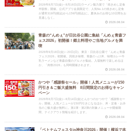
2026年8月7日(金)～8月16日(日)ラーメン魁力屋で「焼きめし定食
半額祭」開催。公式アプリ会員限定で、人気No.1の焼きめし定食
が通常319円(税込)から159円(税込)に。夏休みのお得な10日間をお
見逃しなく。
2026.08.04
青森の“んめぇ”が日比谷公園に集結「んめぇ青森フ
ェス2026」初開催！郷土料理やご当地グルメを満
喫
2026年9月18日(金)～20日(日)、東京・日比谷公園で「んめぇ青森
フェス2026」初開催。貝焼き味噌、青森のっけ丼、味噌カレー牛
乳ラーメンなど青森自慢のグルメが集結。入場無料で楽しめるほ
か、「肉祭2026」も同時開催されます。
2026.08.04
かつや「感謝祭セール」開催！人気メニューが150
円引き＆ご飯大盛無料 8日間限定のお得なキャン
ペーン
2026年8月7日(金)～8月14日(金)とんかつのかつやで「感謝祭セー
ル」開催。人気メニューが150円引きになるほか、丼・定食・お弁
当のご飯大盛が無料に。第1弾・第2弾の対象メニューや開催期
間、テイクアウト情報を紹介します。
2026.08.04
「ベトナムフェスタin神奈川2026」開催！横浜で本