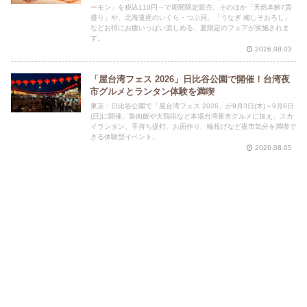
ーモン」を税込110円～で期間限定販売。そのほか「天然本鮪7貫
盛り」や、北海道産のいくら・つぶ貝、「うなぎ 梅しそおろし」
などお得にお腹いっぱい楽しめる、夏限定のフェアが実施されま
す。
2026.08.03
「屋台湾フェス 2026」日比谷公園で開催！台湾夜
市グルメとランタン体験を満喫
東京・日比谷公園で「屋台湾フェス 2026」が9月3日(木)～9月6日
(日)に開催。魯肉飯や大鶏排など本場台湾夜市グルメに加え、スカ
イランタン、手持ち提灯、お面作り、輪投げなど夜市気分を満喫で
きる体験型イベント。
2026.08.05