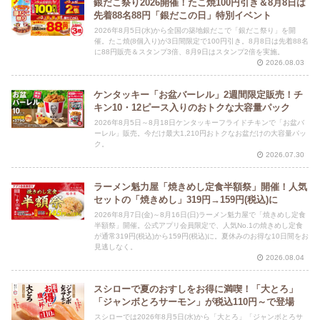
銀だこ祭り2026開催！たこ焼100円引き＆8月8日は
先着88名88円「銀だこの日」特別イベント
2026年8月5日(水)から全国の築地銀だこで「銀だこ祭り」を開
催。たこ焼(8個入り)が3日間限定で100円引き。8月8日は先着88名
に88円販売＆スタンプ3倍、8月9日はスタンプ2倍を実施。
2026.08.03
ケンタッキー「お盆バーレル」2週間限定販売！チ
キン10・12ピース入りのおトクな大容量パック
2026年8月5日～8月18日ケンタッキーフライドチキンで「お盆バ
ーレル」販売。今だけ最大1,210円おトクなお盆だけの大容量パッ
ク。
2026.07.30
ラーメン魁力屋「焼きめし定食半額祭」開催！人気
セットの「焼きめし」319円→159円(税込)に
2026年8月7日(金)～8月16日(日)ラーメン魁力屋で「焼きめし定食
半額祭」開催。公式アプリ会員限定で、人気No.1の焼きめし定食
が通常319円(税込)から159円(税込)に。夏休みのお得な10日間をお
見逃しなく。
2026.08.04
スシローで夏のおすしをお得に満喫！「大とろ」
「ジャンボとろサーモン」が税込110円～で登場
スシローでは2026年8月5日(水)から「大とろ」「ジャンボとろサ