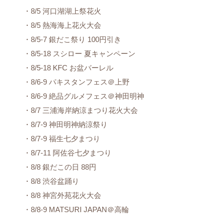
・8/5 河口湖湖上祭花火
・8/5 熱海海上花火大会
・8/5-7 銀だこ祭り 100円引き
・8/5-18 スシロー 夏キャンペーン
・8/5-18 KFC お盆バーレル
・8/6-9 パキスタンフェス＠上野
・8/6-9 絶品グルメフェス＠神田明神
・8/7 三浦海岸納涼まつり花火大会
・8/7-9 神田明神納涼祭り
・8/7-9 福生七夕まつり
・8/7-11 阿佐谷七夕まつり
・8/8 銀だこの日 88円
・8/8 渋谷盆踊り
・8/8 神宮外苑花火大会
・8/8-9 MATSURI JAPAN＠高輪