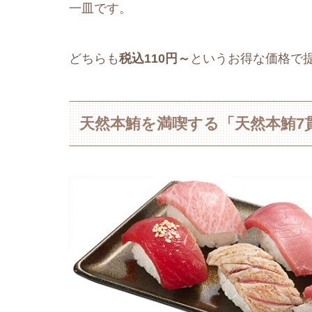
一皿です。
どちらも
税込110円～
というお得な価格で
天然本鮪を満喫する「天然本鮪7