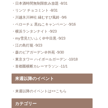
・日本酒時間無制限飲み放題 -8/31
・リンツ チョコミント -8/31
・川越氷川神社 縁むすび風鈴 -9/6
・ベローチェ 黒ねこキャンペーン -9/16
・横浜ランタンナイト -9/23
・my雪見だいふく＠中目黒 -9/23
・江の島灯籠 -9/23
・森のビアガーデン＠外苑 -9/30
・東京タワー ハイボールガーデン -10/18
・首都圏横断カレーマラソン -11/1
来週以降のイベント
・来週以降のイベントは>>こちら
カテゴリー