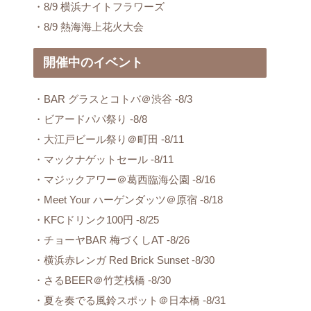
・8/9 横浜ナイトフラワーズ
・8/9 熱海海上花火大会
開催中のイベント
・BAR グラスとコトバ＠渋谷 -8/3
・ビアードパパ祭り -8/8
・大江戸ビール祭り＠町田 -8/11
・マックナゲットセール -8/11
・マジックアワー＠葛西臨海公園 -8/16
・Meet Your ハーゲンダッツ＠原宿 -8/18
・KFCドリンク100円 -8/25
・チョーヤBAR 梅づくしAT -8/26
・横浜赤レンガ Red Brick Sunset -8/30
・さるBEER＠竹芝桟橋 -8/30
・夏を奏でる風鈴スポット＠日本橋 -8/31