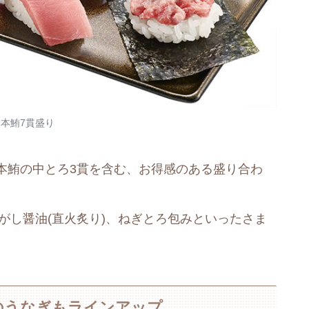
本鮪7貫盛り
本鮪の中とろ3貫を含む、お得感のある盛り合わ
焦がし醤油(直火炙り)、ねぎとろ包みといったさま
のうなぎもラインアップ