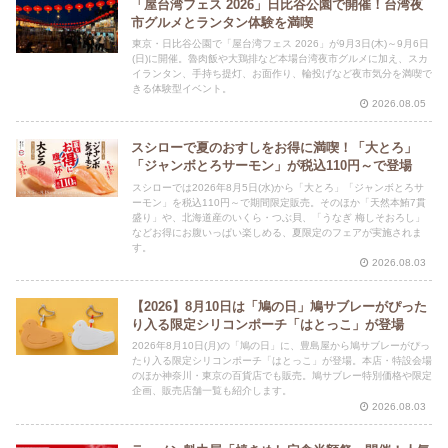
「屋台湾フェス 2026」日比谷公園で開催！台湾夜
市グルメとランタン体験を満喫
東京・日比谷公園で「屋台湾フェス 2026」が9月3日(木)～9月6日
(日)に開催。魯肉飯や大鶏排など本場台湾夜市グルメに加え、スカ
イランタン、手持ち提灯、お面作り、輪投げなど夜市気分を満喫で
きる体験型イベント。
2026.08.05
スシローで夏のおすしをお得に満喫！「大とろ」
「ジャンボとろサーモン」が税込110円～で登場
スシローでは2026年8月5日(水)から「大とろ」「ジャンボとろサ
ーモン」を税込110円～で期間限定販売。そのほか「天然本鮪7貫
盛り」や、北海道産のいくら・つぶ貝、「うなぎ 梅しそおろし」
などお得にお腹いっぱい楽しめる、夏限定のフェアが実施されま
す。
2026.08.03
【2026】8月10日は「鳩の日」鳩サブレーがぴった
り入る限定シリコンポーチ「はとっこ」が登場
2026年8月10日(月)の「鳩の日」に、豊島屋から鳩サブレーがぴっ
たり入る限定シリコンポーチ「はとっこ」が登場。本店・特設会場
のほか神奈川・東京の百貨店でも販売。鳩サブレー特別価格や限定
企画、販売店舗一覧も紹介します。
2026.08.03