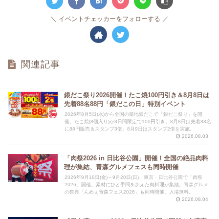
イベントチェッカーをフォローする
関連記事
銀だこ祭り2026開催！たこ焼100円引き＆8月8日は
先着88名88円「銀だこの日」特別イベント
2026年8月5日(水)から全国の築地銀だこで「銀だこ祭り」を開
催。たこ焼(8個入り)が3日間限定で100円引き。8月8日は先着88名
に88円販売＆スタンプ3倍、8月9日はスタンプ2倍を実施。
2026.08.03
「肉祭2026 in 日比谷公園」開催！全国の絶品肉料
理が集結、青森グルメフェスも同時開催
2026年9月18日(金)～9月20日(日)、東京・日比谷公園で「肉祭
2026」開催。素材にひと手間を加えた肉料理が集結。青森グルメ
の祭典「んめぇ青森フェス2026」も同時開催。入場無料。
2026.08.04