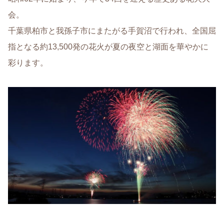
会。
千葉県柏市と我孫子市にまたがる手賀沼で行われ、全国屈
指となる約13,500発の花火が夏の夜空と湖面を華やかに
彩ります。