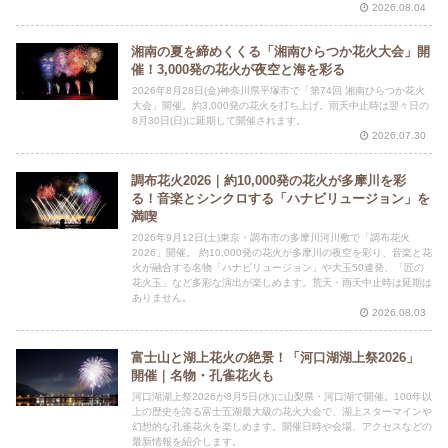
2026.08.04
湘南の夏を締めくくる「湘南ひらつか花火大会」開
催！3,000発の花火が夜空と海を彩る
2026年8月28日(金)神奈川県平塚市で「第74回 湘南ひらつか花火
大会」開催。約3,000発の花火を打ち上げ。雨天中止時は翌々日の
8月30日(日)に延期して開催されます。
2026.07.30
調布花火2026｜約10,000発の花火が多摩川を彩
る！音楽とシンクロする「ハナビリュージョン」を
満喫
2026年9月12日(土)東京・調布市の多摩川河川敷で「調布花火
2026」開催。 約10,000発の花火が多摩川の夜空を彩り、音楽と花
火が融合する名物「ハナビリュージョン」や大玉50連発、「匠の
花火玉」など多彩な演出が楽しめます。荒天・雨天中止時は延期は
ありません。
2026.08.03
富士山と湖上花火の絶景！「河口湖湖上祭2026」
開催｜名物・孔雀花火も
河口湖湖上祭2026が8月5日(水)に山梨県・河口湖で開催。100年以
上の歴史を誇る富士五湖最大級の花火大会で、湖上スターマインや
幻想的な孔雀花火を楽しめます。開催日時や会場、アクセスなどの
最新情報を紹介します。