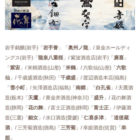
岩手銘醸(岩手)「
岩手誉
」「
奥州ノ龍
」/ 泉金ホールディ
ングス(岩手)「
龍泉八重桜
」/ 紫波酒造店(岩手)「
廣喜
」
「
紫宙
」/ 米鶴酒造(山形)「
米鶴
」/ 六歌仙(山形)「
六歌
仙
」/ 千歳盛酒造(秋田)「
千歳盛
」/ 渡辺酒造本店(福島)
「
雪小町
」/ 矢澤酒造店(福島)「
南郷
」「
白孔雀
」/ 天鷹酒
造(栃木)「
天鷹
」/ 黄金井酒造(神奈川)「
盛升
」/ 花の舞酒
造(静岡)「
花の舞
」/ 富士正酒造(静岡)「
富士正
」/ 伊藤酒
造(三重)「
鈿女
」/ 水口酒造(愛媛)「
仁喜多津
」「
道後蔵
酒
」/ 三芳菊酒造(徳島)「
三芳菊
」/ 幸姫酒造(佐賀)「
幸
姫
」