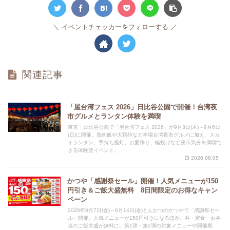
イベントチェッカーをフォローする
関連記事
「屋台湾フェス 2026」日比谷公園で開催！台湾夜
市グルメとランタン体験を満喫
東京・日比谷公園で「屋台湾フェス 2026」が9月3日(木)～9月6日
(日)に開催。魯肉飯や大鶏排など本場台湾夜市グルメに加え、スカ
イランタン、手持ち提灯、お面作り、輪投げなど夜市気分を満喫で
きる体験型イベント。
2026.08.05
かつや「感謝祭セール」開催！人気メニューが150
円引き＆ご飯大盛無料 8日間限定のお得なキャン
ペーン
2026年8月7日(金)～8月14日(金)とんかつのかつやで「感謝祭セー
ル」開催。人気メニューが150円引きになるほか、丼・定食・お弁
当のご飯大盛が無料に。第1弾・第2弾の対象メニューや開催期