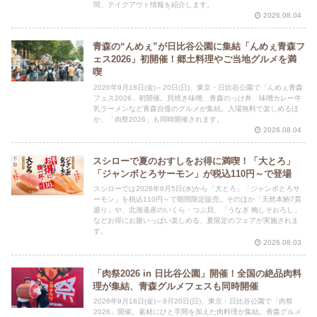
間、テイクアウト情報を紹介します。
2026.08.04
青森の“んめぇ”が日比谷公園に集結「んめぇ青森フ
ェス2026」初開催！郷土料理やご当地グルメを満
喫
2026年9月18日(金)～20日(日)、東京・日比谷公園で「んめぇ青森
フェス2026」初開催。貝焼き味噌、青森のっけ丼、味噌カレー牛
乳ラーメンなど青森自慢のグルメが集結。入場無料で楽しめるほ
か、「肉祭2026」も同時開催されます。
2026.08.04
スシローで夏のおすしをお得に満喫！「大とろ」
「ジャンボとろサーモン」が税込110円～で登場
スシローでは2026年8月5日(水)から「大とろ」「ジャンボとろサ
ーモン」を税込110円～で期間限定販売。そのほか「天然本鮪7貫
盛り」や、北海道産のいくら・つぶ貝、「うなぎ 梅しそおろし」
などお得にお腹いっぱい楽しめる、夏限定のフェアが実施されま
す。
2026.08.03
「肉祭2026 in 日比谷公園」開催！全国の絶品肉料
理が集結、青森グルメフェスも同時開催
2026年9月18日(金)～9月20日(日)、東京・日比谷公園で「肉祭
2026」開催。素材にひと手間を加えた肉料理が集結。青森グルメ