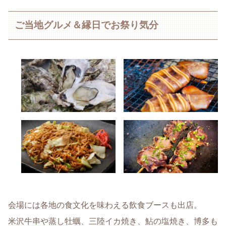
ご当地グルメ＆縁日でお祭り気分
会場には各地の食文化を味わえる飲食ブースも出店。
米沢牛串や蒸し牡蠣、三陸イカ焼き、鮎の塩焼き、博多も