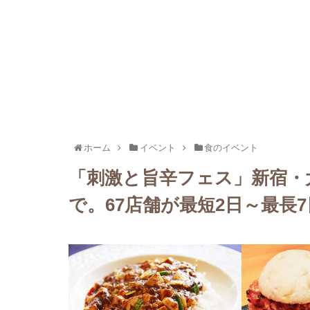
ホーム
イベント
食のイベント
「刺激と旨辛フェス」新宿・大
で。67店舗が最短2日～最長