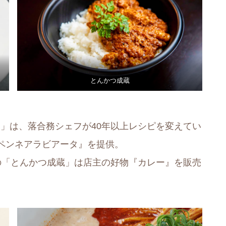
とんかつ成蔵
chiai」は、落合務シェフが40年以上レシピを変えてい
ペンネアラビアータ』を提供。
の「とんかつ成蔵」は店主の好物『カレー』を販売