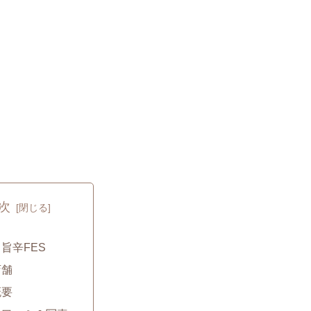
次
旨辛FES
店舗
概要