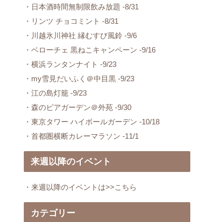
・日本酒時間無制限飲み放題 -8/31
・リンツ チョコミント -8/31
・川越氷川神社 縁むすび風鈴 -9/6
・ベローチェ 黒ねこキャンペーン -9/16
・横浜ランタンナイト -9/23
・my雪見だいふく＠中目黒 -9/23
・江の島灯籠 -9/23
・森のビアガーデン＠外苑 -9/30
・東京タワー ハイボールガーデン -10/18
・首都圏横断カレーマラソン -11/1
来週以降のイベント
・来週以降のイベントは>>こちら
カテゴリー