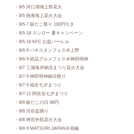
・8/5 河口湖湖上祭花火
・8/5 熱海海上花火大会
・8/5-7 銀だこ祭り 100円引き
・8/5-18 スシロー 夏キャンペーン
・8/5-18 KFC お盆バーレル
・8/6-9 パキスタンフェス＠上野
・8/6-9 絶品グルメフェス＠神田明神
・8/7 三浦海岸納涼まつり花火大会
・8/7-9 神田明神納涼祭り
・8/7-9 福生七夕まつり
・8/7-11 阿佐谷七夕まつり
・8/8 銀だこの日 88円
・8/8 渋谷盆踊り
・8/8 神宮外苑花火大会
・8/8-9 MATSURI JAPAN＠高輪