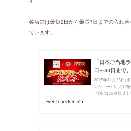
す。
各店舗は最短2日から最長7日までの入れ
ています。
「日本ご当地ラ
日～30日まで
2025年11月26日
ンショー×大つけ麺
全国に180種類以
event-checker.info