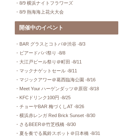
・8/9 横浜ナイトフラワーズ
・8/9 熱海海上花火大会
開催中のイベント
・BAR グラスとコトバ＠渋谷 -8/3
・ビアードパパ祭り -8/8
・大江戸ビール祭り＠町田 -8/11
・マックナゲットセール -8/11
・マジックアワー＠葛西臨海公園 -8/16
・Meet Your ハーゲンダッツ＠原宿 -8/18
・KFCドリンク100円 -8/25
・チョーヤBAR 梅づくしAT -8/26
・横浜赤レンガ Red Brick Sunset -8/30
・さるBEER＠竹芝桟橋 -8/30
・夏を奏でる風鈴スポット＠日本橋 -8/31