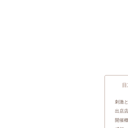
目
刺激と
出店
開催