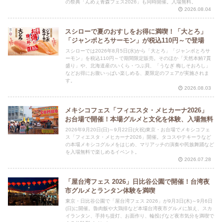
の祭典「んめぇ青森フェス2026」も同時開催。入場無料。
2026.08.04
スシローで夏のおすしをお得に満喫！「大とろ」
「ジャンボとろサーモン」が税込110円～で登場
スシローでは2026年8月5日(水)から「大とろ」「ジャンボとろサ
ーモン」を税込110円～で期間限定販売。そのほか「天然本鮪7貫
盛り」や、北海道産のいくら・つぶ貝、「うなぎ 梅しそおろし」
などお得にお腹いっぱい楽しめる、夏限定のフェアが実施されま
す。
2026.08.03
メキシコフェス「フィエスタ・メヒカーナ2026」
お台場で開催！本場グルメと文化を体験、入場無料
2026年9月20日(日)～9月22日(火祝)東京・お台場でメキシコフェ
ス「フィエスタ・メヒカーナ2026」開催。タコスやテキーラなど
の本場メキシコグルメをはじめ、マリアッチの演奏や民族舞踊など
を入場無料で楽しめるイベント。
2026.07.28
「屋台湾フェス 2026」日比谷公園で開催！台湾夜
市グルメとランタン体験を満喫
東京・日比谷公園で「屋台湾フェス 2026」が9月3日(木)～9月6日
(日)に開催。魯肉飯や大鶏排など本場台湾夜市グルメに加え、スカ
イランタン、手持ち提灯、お面作り、輪投げなど夜市気分を満喫で