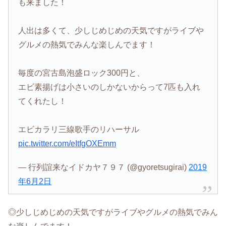
も来ました！
人出は多くて、少しじめじめの天気ですがライブや
グルメの熱気でみんな楽しんでます！
毎度の宮古島泡盛ロック300円と、
エビ素揚げは小さいのしかないからって7匹も入れ
てくれたし！
エビカラリ三線歌手のリハーサル
pic.twitter.com/eItfgOXEmm
— 行列誼来なイドカヤ７９７ (@gyoretsugirai)
2019
年6月2日
◎少しじめじめの天気ですがライブやグルメの熱気でみん