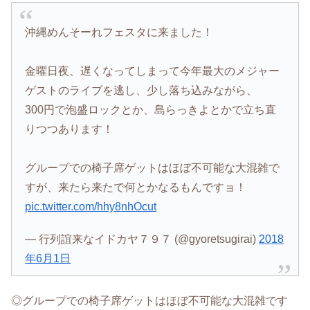
沖縄めんそーれフェスタに来ました！
金曜日夜、遅くなってしまって今年最大のメジャー
ゲストのライブを逃し、少し落ち込みながら、
300円で泡盛ロックとか、島らっきよとかで立ち直
りつつあります！
グループでの椅子席ゲットはほぼ不可能な大混雑で
すが、来たら来たで何とかなるもんですョ！
pic.twitter.com/hhy8nhOcut
— 行列誼来なイドカヤ７９７ (@gyoretsugirai)
2018
年6月1日
◎グループでの椅子席ゲットはほぼ不可能な大混雑です