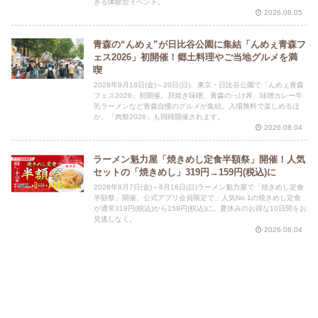
きる体験型イベント。
2026.08.05
青森の“んめぇ”が日比谷公園に集結「んめぇ青森フ
ェス2026」初開催！郷土料理やご当地グルメを満
喫
2026年9月18日(金)～20日(日)、東京・日比谷公園で「んめぇ青森
フェス2026」初開催。貝焼き味噌、青森のっけ丼、味噌カレー牛
乳ラーメンなど青森自慢のグルメが集結。入場無料で楽しめるほ
か、「肉祭2026」も同時開催されます。
2026.08.04
ラーメン魁力屋「焼きめし定食半額祭」開催！人気
セットの「焼きめし」319円→159円(税込)に
2026年8月7日(金)～8月16日(日)ラーメン魁力屋で「焼きめし定食
半額祭」開催。公式アプリ会員限定で、人気No.1の焼きめし定食
が通常319円(税込)から159円(税込)に。夏休みのお得な10日間をお
見逃しなく。
2026.08.04