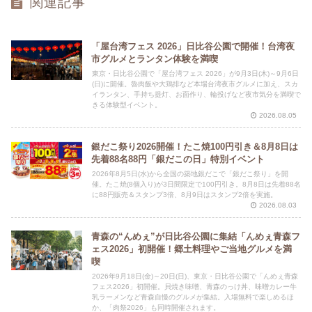
関連記事
「屋台湾フェス 2026」日比谷公園で開催！台湾夜
市グルメとランタン体験を満喫
東京・日比谷公園で「屋台湾フェス 2026」が9月3日(木)～9月6日
(日)に開催。魯肉飯や大鶏排など本場台湾夜市グルメに加え、スカ
イランタン、手持ち提灯、お面作り、輪投げなど夜市気分を満喫で
きる体験型イベント。
2026.08.05
銀だこ祭り2026開催！たこ焼100円引き＆8月8日は
先着88名88円「銀だこの日」特別イベント
2026年8月5日(水)から全国の築地銀だこで「銀だこ祭り」を開
催。たこ焼(8個入り)が3日間限定で100円引き。8月8日は先着88名
に88円販売＆スタンプ3倍、8月9日はスタンプ2倍を実施。
2026.08.03
青森の“んめぇ”が日比谷公園に集結「んめぇ青森フ
ェス2026」初開催！郷土料理やご当地グルメを満
喫
2026年9月18日(金)～20日(日)、東京・日比谷公園で「んめぇ青森
フェス2026」初開催。貝焼き味噌、青森のっけ丼、味噌カレー牛
乳ラーメンなど青森自慢のグルメが集結。入場無料で楽しめるほ
か、「肉祭2026」も同時開催されます。