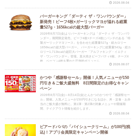
2026.08.04
バーガーキング「ダーティ ザ・ワンパウンダー」
新発売！ビーフ4枚×ガーリックマヨが溢れる総重
量527g・1656kcalの超大型バーガー
2026年8月7日(金)よりバーガーキングは「ダーティ ザ・ワンパウ
ンダー」期間限定発売。ビーフ4枚×チーズ4枚にパンチのある「特
製ガーリックマヨソース」を合わせた総重量527g・総カロリー
1656kcalの超大型バーガー。 バーガーキングに総重量543g・総カ
ロリー1,713kcalの超巨大バーガー「アルファキング・イエティ
ザ・ワンパウンダー」登場。直火焼きビーフパティ4枚、チーズ4
枚、ベーコン4枚を重ねた圧倒的ボリューム。
2026.08.07
かつや「感謝祭セール」開催！人気メニューが150
円引き＆ご飯大盛無料 8日間限定のお得なキャン
ペーン
2026年8月7日(金)～8月14日(金)とんかつのかつやで「感謝祭セー
ル」開催。人気メニューが150円引きになるほか、丼・定食・お弁
当のご飯大盛が無料に。第1弾・第2弾の対象メニューや開催期
間、テイクアウト情報を紹介します。
2026.08.04
ビアードパパの「パイシュークリーム」が100円(税
込)！アプリ会員限定キャンペーン開催