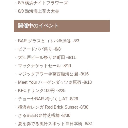
・8/9 横浜ナイトフラワーズ
・8/9 熱海海上花火大会
開催中のイベント
・BAR グラスとコトバ＠渋谷 -8/3
・ビアードパパ祭り -8/8
・大江戸ビール祭り＠町田 -8/11
・マックナゲットセール -8/11
・マジックアワー＠葛西臨海公園 -8/16
・Meet Your ハーゲンダッツ＠原宿 -8/18
・KFCドリンク100円 -8/25
・チョーヤBAR 梅づくしAT -8/26
・横浜赤レンガ Red Brick Sunset -8/30
・さるBEER＠竹芝桟橋 -8/30
・夏を奏でる風鈴スポット＠日本橋 -8/31