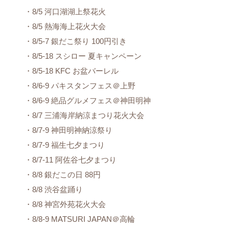
・8/5 河口湖湖上祭花火
・8/5 熱海海上花火大会
・8/5-7 銀だこ祭り 100円引き
・8/5-18 スシロー 夏キャンペーン
・8/5-18 KFC お盆バーレル
・8/6-9 パキスタンフェス＠上野
・8/6-9 絶品グルメフェス＠神田明神
・8/7 三浦海岸納涼まつり花火大会
・8/7-9 神田明神納涼祭り
・8/7-9 福生七夕まつり
・8/7-11 阿佐谷七夕まつり
・8/8 銀だこの日 88円
・8/8 渋谷盆踊り
・8/8 神宮外苑花火大会
・8/8-9 MATSURI JAPAN＠高輪