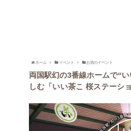
ホーム
イベント
お酒のイベント
両国駅幻の3番線ホームで“
しむ「いい茶こ 桜ステーショ