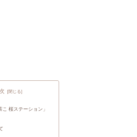
次
茶こ 桜ステーション」
て