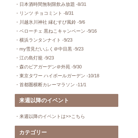
・日本酒時間無制限飲み放題 -8/31
・リンツ チョコミント -8/31
・川越氷川神社 縁むすび風鈴 -9/6
・ベローチェ 黒ねこキャンペーン -9/16
・横浜ランタンナイト -9/23
・my雪見だいふく＠中目黒 -9/23
・江の島灯籠 -9/23
・森のビアガーデン＠外苑 -9/30
・東京タワー ハイボールガーデン -10/18
・首都圏横断カレーマラソン -11/1
来週以降のイベント
・来週以降のイベントは>>こちら
カテゴリー