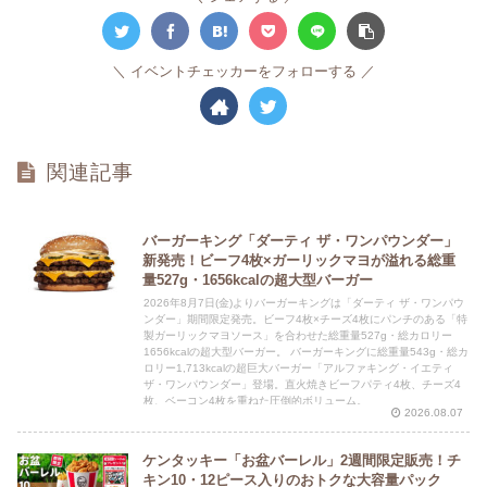
イベントチェッカーをフォローする
関連記事
バーガーキング「ダーティ ザ・ワンパウンダー」
新発売！ビーフ4枚×ガーリックマヨが溢れる総重
量527g・1656kcalの超大型バーガー
2026年8月7日(金)よりバーガーキングは「ダーティ ザ・ワンパウ
ンダー」期間限定発売。ビーフ4枚×チーズ4枚にパンチのある「特
製ガーリックマヨソース」を合わせた総重量527g・総カロリー
1656kcalの超大型バーガー。 バーガーキングに総重量543g・総カ
ロリー1,713kcalの超巨大バーガー「アルファキング・イエティ
ザ・ワンパウンダー」登場。直火焼きビーフパティ4枚、チーズ4
枚、ベーコン4枚を重ねた圧倒的ボリューム。
2026.08.07
ケンタッキー「お盆バーレル」2週間限定販売！チ
キン10・12ピース入りのおトクな大容量パック