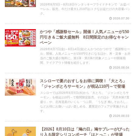
2026年8月5日～8月18日ケンタッキーフライドチキンで「お盆バ
ーレル」販売。今だけ最大1,210円おトクなお盆だけの大容量パッ
ク。
2026.07.30
かつや「感謝祭セール」開催！人気メニューが150
円引き＆ご飯大盛無料 8日間限定のお得なキャン
ペーン
2026年8月7日(金)～8月14日(金)とんかつのかつやで「感謝祭セー
ル」開催。人気メニューが150円引きになるほか、丼・定食・お弁
当のご飯大盛が無料に。第1弾・第2弾の対象メニューや開催期
間、テイクアウト情報を紹介します。
2026.08.04
スシローで夏のおすしをお得に満喫！「大とろ」
「ジャンボとろサーモン」が税込110円～で登場
スシローでは2026年8月5日(水)から「大とろ」「ジャンボとろサ
ーモン」を税込110円～で期間限定販売。そのほか「天然本鮪7貫
盛り」や、北海道産のいくら・つぶ貝、「うなぎ 梅しそおろし」
などお得にお腹いっぱい楽しめる、夏限定のフェアが実施されま
す。
2026.08.03
【2026】8月10日は「鳩の日」鳩サブレーがぴった
り入る限定シリコンポーチ「はとっこ」が登場