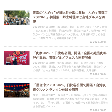
青森の“んめぇ”が日比谷公園に集結「んめぇ青森フ
ェス2026」初開催！郷土料理やご当地グルメを満
喫
2026年9月18日(金)～20日(日)、東京・日比谷公園で「んめぇ青森
フェス2026」初開催。貝焼き味噌、青森のっけ丼、味噌カレー牛
乳ラーメンなど青森自慢のグルメが集結。入場無料で楽しめるほ
か、「肉祭2026」も同時開催されます。
2026.08.04
「肉祭2026 in 日比谷公園」開催！全国の絶品肉料
理が集結、青森グルメフェスも同時開催
2026年9月18日(金)～9月20日(日)、東京・日比谷公園で「肉祭
2026」開催。素材にひと手間を加えた肉料理が集結。青森グルメ
の祭典「んめぇ青森フェス2026」も同時開催。入場無料。
2026.08.04
「屋台湾フェス 2026」日比谷公園で開催！台湾夜
市グルメとランタン体験を満喫
東京・日比谷公園で「屋台湾フェス 2026」が9月3日(木)～9月6日
(日)に開催。魯肉飯や大鶏排など本場台湾夜市グルメに加え、スカ
イランタン、手持ち提灯、お面作り、輪投げなど夜市気分を満喫で
きる体験型イベント。
2026.08.05