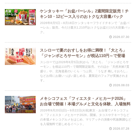
ケンタッキー「お盆バーレル」2週間限定販売！チ
キン10・12ピース入りのおトクな大容量パック
2026年8月5日～8月18日ケンタッキーフライドチキンで「お盆バ
ーレル」販売。今だけ最大1,210円おトクなお盆だけの大容量パッ
ク。
2026.07.30
スシローで夏のおすしをお得に満喫！「大とろ」
「ジャンボとろサーモン」が税込110円～で登場
スシローでは2026年8月5日(水)から「大とろ」「ジャンボとろサ
ーモン」を税込110円～で期間限定販売。そのほか「天然本鮪7貫
盛り」や、北海道産のいくら・つぶ貝、「うなぎ 梅しそおろし」
などお得にお腹いっぱい楽しめる、夏限定のフェアが実施されま
す。
2026.08.03
メキシコフェス「フィエスタ・メヒカーナ2026」
お台場で開催！本場グルメと文化を体験、入場無料
2026年9月20日(日)～9月22日(火祝)東京・お台場でメキシコフェ
ス「フィエスタ・メヒカーナ2026」開催。タコスやテキーラなど
の本場メキシコグルメをはじめ、マリアッチの演奏や民族舞踊など
を入場無料で楽しめるイベント。
2026.07.28