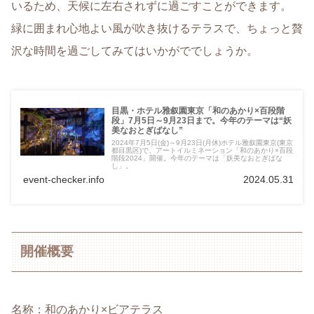
いるため、天候に左右されずに過ごすことができます。
緑に囲まれ心地よい風が吹き抜けるテラスで、ちょっと贅
沢な時間を過ごしてみてはいかがででしょうか。
目黒・ホテル雅叙園東京「和のあかり×百段階
段」7月5日～9月23日まで。今年のテーマは“妖
美なおとぎばなし”
2024年7月5日(金)～9月23日(月休)ホテル雅叙園東京(東京
都目黒区)で、アートイルミネーション「和のあかり×百段
階段2024」開催。今年のテーマは「妖美なおとぎばな
し」。
event-checker.info
2024.05.31
開催概要
名称：和のあかり×ビアテラス