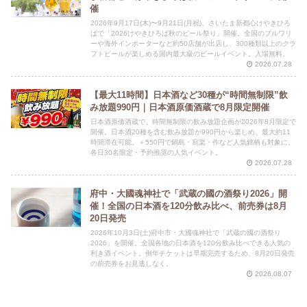
催
2026年9月17日(木)〜9月21日(月祝)、さいたま新都心けやきひろ
ばで「2026けやきひろば秋のビール祭り」開催。全国のブルワリ
ーや海外インポーターなど約50店舗が出店し、300種類以上のクラ
フトビールが楽しめる国内最大級のビールイベント。入場無料。
2026.07.28
【最大11時間】日本酒など30種が“時間無制限”飲
み放題990円｜日本酒原価酒蔵で8月限定開催
日本酒原価酒蔵で、時間無制限の飲み放題企画が2026年8月限定で
開催。日本酒20種を含む飲み放題が990円から楽しめ、最大約11
時間滞在可能。＋550円で鍋島・寫楽・作など人気銘柄も対象に。
各日30名限定・予約推奨の人気イベント。
2026.07.28
府中・大國魂神社で「武蔵の國の酒祭り2026」開
催！全国の日本酒を120分飲み比べ、前売券は8月
20日発売
2026年10月3日(土)府中市・大國魂神社で「武蔵の國の酒祭り
2026」を開催。全国各地の日本酒を120分飲み比べできる人気の
利き酒イベント。例年チケットは早期完売するため、8月20日発売
の前売券をお見逃しなく。
2026.08.07