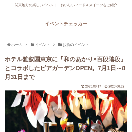
関東地方の楽しいイベント、おいしいフード＆スイーツをご紹介
イベントチェッカー
ホーム
イベント
お酒のイベント
ホテル雅叙園東京に「和のあかり×百段階段」
とコラボしたビアガーデンOPEN。7月1日～8
月31日まで
2023.08.17
2023.06.29