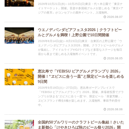
2026年10月21日(水)～10月25日(日)東京・代々木公園で「東京ナ
イトマーケット」開催。音楽や多国籍グルメが楽しめる『東京×ア
ジアの夜市』がコンセプトの屋外イベント。入場無料。
2026.08.07
ウエノデ.パンダビアフェスタ2026｜クラフトビー
ルとグルメを満喫！上野公園で10日間開催
2026年8月14日(金)～8月23日(日)東京・台東区の上野公園で「ウ
エノデ.パンダビアフェスタ2026」開催。クラフトビールやグルメ
が集結し、アイドルライブやDJライブなど多彩なステージを毎日
昼から夜まで楽しめる入場無料イベントです。
2026.08.05
恵比寿で「YEBISU ビアグルメグランプリ 2026」
開催！“ヱビスに合う一皿”と限定ビールを楽しめる
9日間
2026年9月19日(土)～27日(日)、恵比寿ガーデンプレイスで
「YEBISU ビアグルメグランプリ 2026」開催。来場者投票でグラ
ンプリが決まる"ヱビスに合う一皿"や、限定ビール「茶宴芳醸」、
ヱビスブランド樽生6種が楽しめます。入場無料、事前予約受付
中。
2026.08.06
全国約50ブルワリーのクラフトビール集結！さいた
ま新都心「けやきひろば秋のビール祭り2026」開