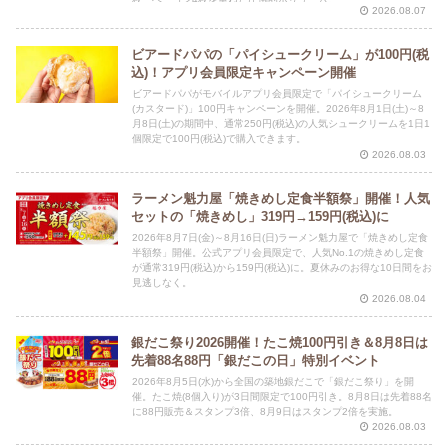
2026.08.07
ビアードパパの「パイシュークリーム」が100円(税
込)！アプリ会員限定キャンペーン開催
ビアードパパがモバイルアプリ会員限定で「パイシュークリーム
(カスタード)」100円キャンペーンを開催。2026年8月1日(土)～8
月8日(土)の期間中、通常250円(税込)の人気シュークリームを1日1
個限定で100円(税込)で購入できます。
2026.08.03
ラーメン魁力屋「焼きめし定食半額祭」開催！人気
セットの「焼きめし」319円→159円(税込)に
2026年8月7日(金)～8月16日(日)ラーメン魁力屋で「焼きめし定食
半額祭」開催。公式アプリ会員限定で、人気No.1の焼きめし定食
が通常319円(税込)から159円(税込)に。夏休みのお得な10日間をお
見逃しなく。
2026.08.04
銀だこ祭り2026開催！たこ焼100円引き＆8月8日は
先着88名88円「銀だこの日」特別イベント
2026年8月5日(水)から全国の築地銀だこで「銀だこ祭り」を開
催。たこ焼(8個入り)が3日間限定で100円引き。8月8日は先着88名
に88円販売＆スタンプ3倍、8月9日はスタンプ2倍を実施。
2026.08.03