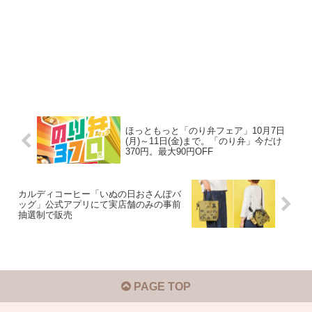
ほっともっと「のり弁フェア」10月7日
(月)～11日(金)まで。「のり弁」今だけ
370円。最大90円OFF
カルディコーヒー「いぬの日おさんぽバ
ッグ」公式アプリにて実店舗のみの事前
抽選制で販売
PAGE TOP