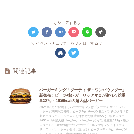
シェアする
イベントチェッカーをフォローする
関連記事
バーガーキング「ダーティ ザ・ワンパウンダー」
新発売！ビーフ4枚×ガーリックマヨが溢れる総重
量527g・1656kcalの超大型バーガー
2026年8月7日(金)よりバーガーキングは「ダーティ ザ・ワンパウ
ンダー」期間限定発売。ビーフ4枚×チーズ4枚にパンチのある「特
製ガーリックマヨソース」を合わせた総重量527g・総カロリー
1656kcalの超大型バーガー。 バーガーキングに総重量543g・総カ
ロリー1,713kcalの超巨大バーガー「アルファキング・イエティ
ザ・ワンパウンダー」登場。直火焼きビーフパティ4枚、チーズ4
枚、ベーコン4枚を重ねた圧倒的ボリューム。