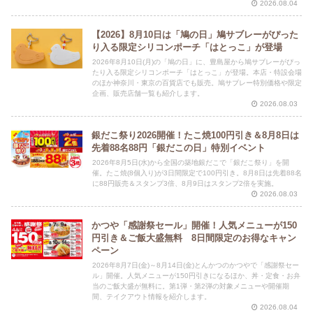
2026.08.04
【2026】8月10日は「鳩の日」鳩サブレーがぴった
り入る限定シリコンポーチ「はとっこ」が登場
2026年8月10日(月)の「鳩の日」に、豊島屋から鳩サブレーがぴっ
たり入る限定シリコンポーチ「はとっこ」が登場。本店・特設会場
のほか神奈川・東京の百貨店でも販売。鳩サブレー特別価格や限定
企画、販売店舗一覧も紹介します。
2026.08.03
銀だこ祭り2026開催！たこ焼100円引き＆8月8日は
先着88名88円「銀だこの日」特別イベント
2026年8月5日(水)から全国の築地銀だこで「銀だこ祭り」を開
催。たこ焼(8個入り)が3日間限定で100円引き。8月8日は先着88名
に88円販売＆スタンプ3倍、8月9日はスタンプ2倍を実施。
2026.08.03
かつや「感謝祭セール」開催！人気メニューが150
円引き＆ご飯大盛無料 8日間限定のお得なキャン
ペーン
2026年8月7日(金)～8月14日(金)とんかつのかつやで「感謝祭セー
ル」開催。人気メニューが150円引きになるほか、丼・定食・お弁
当のご飯大盛が無料に。第1弾・第2弾の対象メニューや開催期
間、テイクアウト情報を紹介します。
2026.08.04