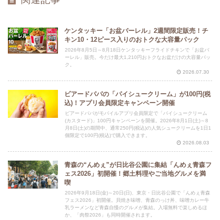
ケンタッキー「お盆バーレル」2週間限定販売！チ
キン10・12ピース入りのおトクな大容量パック
2026年8月5日～8月18日ケンタッキーフライドチキンで「お盆バ
ーレル」販売。今だけ最大1,210円おトクなお盆だけの大容量パッ
ク。
2026.07.30
ビアードパパの「パイシュークリーム」が100円(税
込)！アプリ会員限定キャンペーン開催
ビアードパパがモバイルアプリ会員限定で「パイシュークリーム
(カスタード)」100円キャンペーンを開催。2026年8月1日(土)～8
月8日(土)の期間中、通常250円(税込)の人気シュークリームを1日1
個限定で100円(税込)で購入できます。
2026.08.03
青森の“んめぇ”が日比谷公園に集結「んめぇ青森フ
ェス2026」初開催！郷土料理やご当地グルメを満
喫
2026年9月18日(金)～20日(日)、東京・日比谷公園で「んめぇ青森
フェス2026」初開催。貝焼き味噌、青森のっけ丼、味噌カレー牛
乳ラーメンなど青森自慢のグルメが集結。入場無料で楽しめるほ
か、「肉祭2026」も同時開催されます。