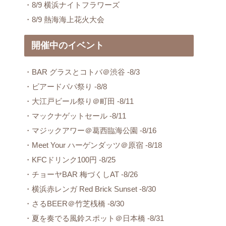
・8/9 横浜ナイトフラワーズ
・8/9 熱海海上花火大会
開催中のイベント
・BAR グラスとコトバ＠渋谷 -8/3
・ビアードパパ祭り -8/8
・大江戸ビール祭り＠町田 -8/11
・マックナゲットセール -8/11
・マジックアワー＠葛西臨海公園 -8/16
・Meet Your ハーゲンダッツ＠原宿 -8/18
・KFCドリンク100円 -8/25
・チョーヤBAR 梅づくしAT -8/26
・横浜赤レンガ Red Brick Sunset -8/30
・さるBEER＠竹芝桟橋 -8/30
・夏を奏でる風鈴スポット＠日本橋 -8/31