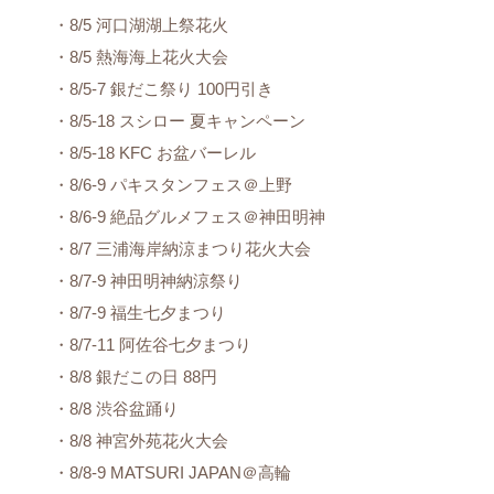
・8/5 河口湖湖上祭花火
・8/5 熱海海上花火大会
・8/5-7 銀だこ祭り 100円引き
・8/5-18 スシロー 夏キャンペーン
・8/5-18 KFC お盆バーレル
・8/6-9 パキスタンフェス＠上野
・8/6-9 絶品グルメフェス＠神田明神
・8/7 三浦海岸納涼まつり花火大会
・8/7-9 神田明神納涼祭り
・8/7-9 福生七夕まつり
・8/7-11 阿佐谷七夕まつり
・8/8 銀だこの日 88円
・8/8 渋谷盆踊り
・8/8 神宮外苑花火大会
・8/8-9 MATSURI JAPAN＠高輪