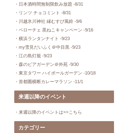
・日本酒時間無制限飲み放題 -8/31
・リンツ チョコミント -8/31
・川越氷川神社 縁むすび風鈴 -9/6
・ベローチェ 黒ねこキャンペーン -9/16
・横浜ランタンナイト -9/23
・my雪見だいふく＠中目黒 -9/23
・江の島灯籠 -9/23
・森のビアガーデン＠外苑 -9/30
・東京タワー ハイボールガーデン -10/18
・首都圏横断カレーマラソン -11/1
来週以降のイベント
・来週以降のイベントは>>こちら
カテゴリー