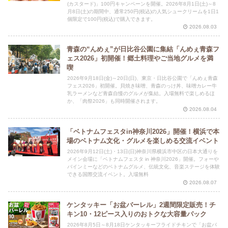
(カスタード)」100円キャンペーンを開催。2026年8月1日(土)～8
月8日(土)の期間中、通常250円(税込)の人気シュークリームを1日1
個限定で100円(税込)で購入できます。
2026.08.03
青森の“んめぇ”が日比谷公園に集結「んめぇ青森フ
ェス2026」初開催！郷土料理やご当地グルメを満
喫
2026年9月18日(金)～20日(日)、東京・日比谷公園で「んめぇ青森
フェス2026」初開催。貝焼き味噌、青森のっけ丼、味噌カレー牛
乳ラーメンなど青森自慢のグルメが集結。入場無料で楽しめるほ
か、「肉祭2026」も同時開催されます。
2026.08.04
「ベトナムフェスタin神奈川2026」開催！横浜で本
場のベトナム文化・グルメを楽しめる交流イベント
2026年9月12日(土)・13日(日)神奈川県横浜市中区の日本大通りを
メイン会場に「ベトナムフェスタ in 神奈川2026」開催。フォーや
バインミーなどのベトナムグルメ、伝統文化、音楽ステージを体験
できる国際交流イベント。入場無料
2026.08.07
ケンタッキー「お盆バーレル」2週間限定販売！チ
キン10・12ピース入りのおトクな大容量パック
2026年8月5日～8月18日ケンタッキーフライドチキンで「お盆バ