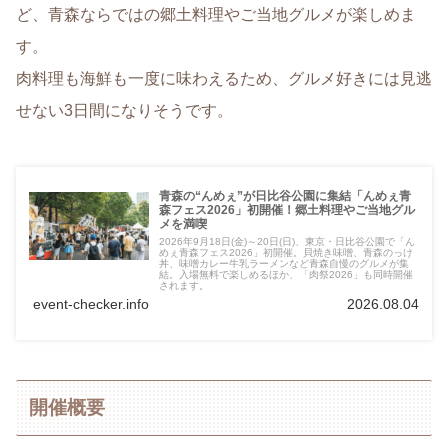
ど、青森ならではの郷土料理やご当地グルメが楽しめま
す。
肉料理も海鮮も一度に味わえるため、グルメ好きには見逃
せない3日間になりそうです。
青森の“んめぇ”が日比谷公園に集結「んめぇ青
森フェス2026」初開催！郷土料理やご当地グル
メを満喫
2026年9月18日(金)～20日(日)、東京・日比谷公園で「ん
めぇ青森フェス2026」初開催。貝焼き味噌、青森のっけ
丼、味噌カレー牛乳ラーメンなど青森自慢のグルメが集
結。入場無料で楽しめるほか、「肉祭2026」も同時開催
されます。
event-checker.info
2026.08.04
開催概要