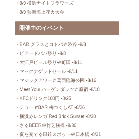
・8/9 横浜ナイトフラワーズ
・8/9 熱海海上花火大会
開催中のイベント
・BAR グラスとコトバ＠渋谷 -8/3
・ビアードパパ祭り -8/8
・大江戸ビール祭り＠町田 -8/11
・マックナゲットセール -8/11
・マジックアワー＠葛西臨海公園 -8/16
・Meet Your ハーゲンダッツ＠原宿 -8/18
・KFCドリンク100円 -8/25
・チョーヤBAR 梅づくしAT -8/26
・横浜赤レンガ Red Brick Sunset -8/30
・さるBEER＠竹芝桟橋 -8/30
・夏を奏でる風鈴スポット＠日本橋 -8/31