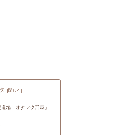
次
焼道場「オタフク部屋」
て