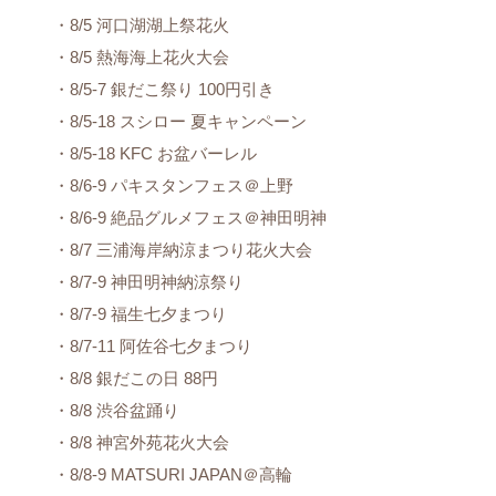
・8/5 河口湖湖上祭花火
・8/5 熱海海上花火大会
・8/5-7 銀だこ祭り 100円引き
・8/5-18 スシロー 夏キャンペーン
・8/5-18 KFC お盆バーレル
・8/6-9 パキスタンフェス＠上野
・8/6-9 絶品グルメフェス＠神田明神
・8/7 三浦海岸納涼まつり花火大会
・8/7-9 神田明神納涼祭り
・8/7-9 福生七夕まつり
・8/7-11 阿佐谷七夕まつり
・8/8 銀だこの日 88円
・8/8 渋谷盆踊り
・8/8 神宮外苑花火大会
・8/8-9 MATSURI JAPAN＠高輪