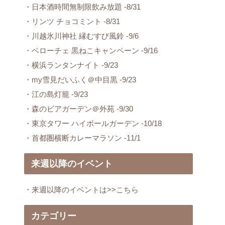
・日本酒時間無制限飲み放題 -8/31
・リンツ チョコミント -8/31
・川越氷川神社 縁むすび風鈴 -9/6
・ベローチェ 黒ねこキャンペーン -9/16
・横浜ランタンナイト -9/23
・my雪見だいふく＠中目黒 -9/23
・江の島灯籠 -9/23
・森のビアガーデン＠外苑 -9/30
・東京タワー ハイボールガーデン -10/18
・首都圏横断カレーマラソン -11/1
来週以降のイベント
・来週以降のイベントは>>こちら
カテゴリー