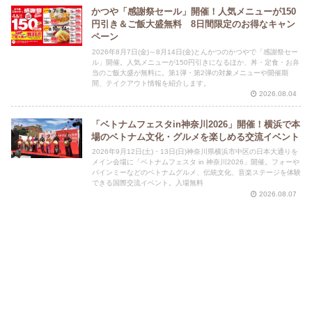
かつや「感謝祭セール」開催！人気メニューが150
円引き＆ご飯大盛無料 8日間限定のお得なキャン
ペーン
2026年8月7日(金)～8月14日(金)とんかつのかつやで「感謝祭セー
ル」開催。人気メニューが150円引きになるほか、丼・定食・お弁
当のご飯大盛が無料に。第1弾・第2弾の対象メニューや開催期
間、テイクアウト情報を紹介します。
2026.08.04
「ベトナムフェスタin神奈川2026」開催！横浜で本
場のベトナム文化・グルメを楽しめる交流イベント
2026年9月12日(土)・13日(日)神奈川県横浜市中区の日本大通りを
メイン会場に「ベトナムフェスタ in 神奈川2026」開催。フォーや
バインミーなどのベトナムグルメ、伝統文化、音楽ステージを体験
できる国際交流イベント。入場無料
2026.08.07