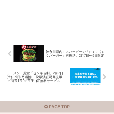
神奈川県内モスバーガーで「にくにくに
くバーガー」再復活。2月7日〜9日限定
ラーメン一風堂「センキョ割」2月7日
(土)～9日(月)開催。投票済証明書提示
で“替玉1玉”or“玉子1個”無料サービス
PAGE TOP