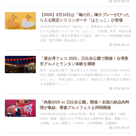
2026.08.03
【2026】8月10日は「鳩の日」鳩サブレーがぴった
り入る限定シリコンポーチ「はとっこ」が登場
2026年8月10日(月)の「鳩の日」に、豊島屋から鳩サブレーがぴっ
たり入る限定シリコンポーチ「はとっこ」が登場。本店・特設会場
のほか神奈川・東京の百貨店でも販売。鳩サブレー特別価格や限定
企画、販売店舗一覧も紹介します。
2026.08.03
「屋台湾フェス 2026」日比谷公園で開催！台湾夜
市グルメとランタン体験を満喫
東京・日比谷公園で「屋台湾フェス 2026」が9月3日(木)～9月6日
(日)に開催。魯肉飯や大鶏排など本場台湾夜市グルメに加え、スカ
イランタン、手持ち提灯、お面作り、輪投げなど夜市気分を満喫で
きる体験型イベント。
2026.08.05
「肉祭2026 in 日比谷公園」開催！全国の絶品肉料
理が集結、青森グルメフェスも同時開催
2026年9月18日(金)～9月20日(日)、東京・日比谷公園で「肉祭
2026」開催。素材にひと手間を加えた肉料理が集結。青森グルメ
の祭典「んめぇ青森フェス2026」も同時開催。入場無料。
2026.08.04