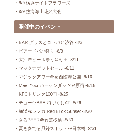
・8/9 横浜ナイトフラワーズ
・8/9 熱海海上花火大会
開催中のイベント
・BAR グラスとコトバ＠渋谷 -8/3
・ビアードパパ祭り -8/8
・大江戸ビール祭り＠町田 -8/11
・マックナゲットセール -8/11
・マジックアワー＠葛西臨海公園 -8/16
・Meet Your ハーゲンダッツ＠原宿 -8/18
・KFCドリンク100円 -8/25
・チョーヤBAR 梅づくしAT -8/26
・横浜赤レンガ Red Brick Sunset -8/30
・さるBEER＠竹芝桟橋 -8/30
・夏を奏でる風鈴スポット＠日本橋 -8/31