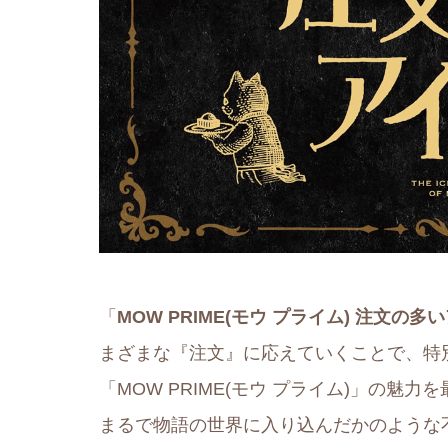
「
MOW PRIME(モウ プライム) 注文の多
まざまな『注文』に応えていくことで、特
「MOW PRIME(モウ プライム)」の
まるで物語の世界に入り込んだかのような