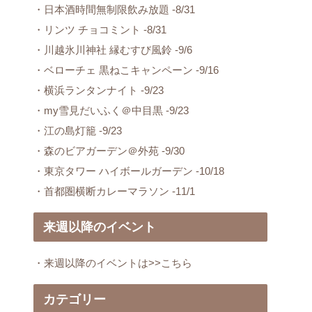
・日本酒時間無制限飲み放題 -8/31
・リンツ チョコミント -8/31
・川越氷川神社 縁むすび風鈴 -9/6
・ベローチェ 黒ねこキャンペーン -9/16
・横浜ランタンナイト -9/23
・my雪見だいふく＠中目黒 -9/23
・江の島灯籠 -9/23
・森のビアガーデン＠外苑 -9/30
・東京タワー ハイボールガーデン -10/18
・首都圏横断カレーマラソン -11/1
来週以降のイベント
・来週以降のイベントは>>こちら
カテゴリー