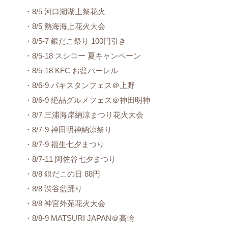
・8/5 河口湖湖上祭花火
・8/5 熱海海上花火大会
・8/5-7 銀だこ祭り 100円引き
・8/5-18 スシロー 夏キャンペーン
・8/5-18 KFC お盆バーレル
・8/6-9 パキスタンフェス＠上野
・8/6-9 絶品グルメフェス＠神田明神
・8/7 三浦海岸納涼まつり花火大会
・8/7-9 神田明神納涼祭り
・8/7-9 福生七夕まつり
・8/7-11 阿佐谷七夕まつり
・8/8 銀だこの日 88円
・8/8 渋谷盆踊り
・8/8 神宮外苑花火大会
・8/8-9 MATSURI JAPAN＠高輪