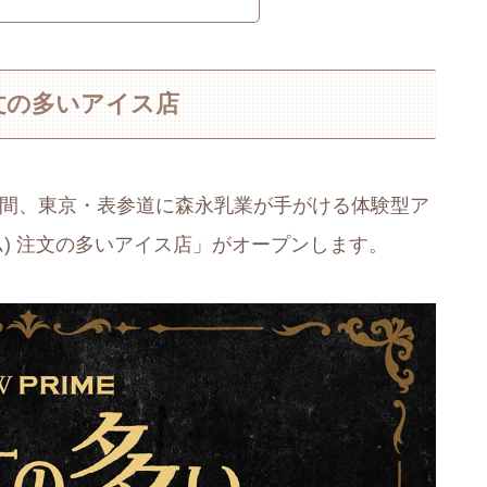
 注文の多いアイス店
での4日間、東京・表参道に森永乳業が手がける体験型ア
イム) 注文の多いアイス店」がオープンします。