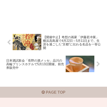
【開催中止】奇想の画家「伊藤若冲展」
横浜高島屋で4月22日～5月11日まで。生
涯を過ごした“京都”に伝わる名品を一挙公
開
日本酒試飲会「長野の酒メッセ」品川の
高輪プリンスホテルで5月13日開催。前売
券販売中
PAGE TOP