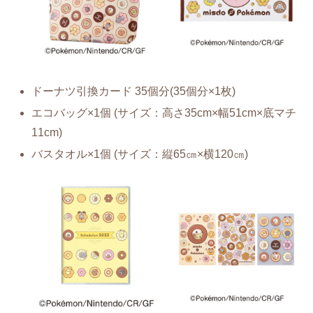
ドーナツ引換カード 35個分(35個分×1枚)
エコバッグ×1個 (サイズ：高さ35cm×幅51cm×底マチ
11cm)
バスタオル×1個 (サイズ：縦65㎝×横120㎝)