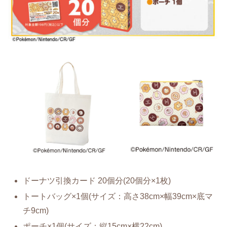
ドーナツ引換カード 20個分(20個分×1枚)
トートバッグ×1個(サイズ：高さ38cm×幅39cm×底マ
チ9cm)
ポーチ×1個(サイズ：縦15cm×横22cm)