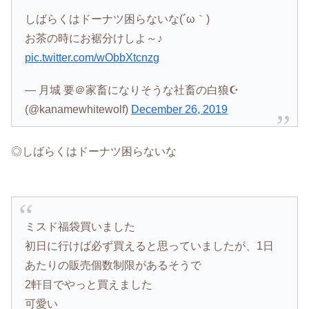
しばらくはドーナツ困らないな(´ω｀)
お茶の時にお裾分けしよ～♪
pic.twitter.com/wObbXtcnzg
— 月城 要＠家畜になりそうな社畜の白狼☪
(@kanamewhitewolf)
December 26, 2019
◎しばらくはドーナツ困らないな
ミスド福袋買いました
初日に行けば必ず買えると思っていましたが、1日
あたりの販売個数制限があるそうで
2軒目でやっと買えました
可愛い