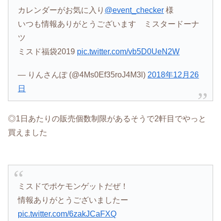
カレンダーがお気に入り
@event_checker
様
いつも情報ありがとうございます ミスタードーナ
ツ
ミスド福袋2019
pic.twitter.com/vb5D0UeN2W
— りんさんぽ (@4Ms0Ef35roJ4M3l)
2018年12月26
日
◎1日あたりの販売個数制限があるそうで2軒目でやっと
買えました
ミスドでポケモンゲットだぜ！
情報ありがとうございましたー
pic.twitter.com/6zakJCaFXQ