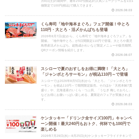
月8日(土)の期間中、通常250円(税込)の人気シュークリームを1日1
個限定で100円(税込)で購入できます。
2026.08.03
くら寿司「地中海本まぐろ」フェア開催！中とろ
110円・大とろ・活〆かんぱちも登場
2026年8月7日(金)から、くら寿司で「地中海本まぐろフェア」を
開催。「地中海中とろ」が5日間限定110円で登場。大とろや鹿児
島県産活〆かんぱち、超熟成かれいなど限定メニューや販売期間、
QRクーポン情報を紹介します。
2026.08.07
スシローで夏のおすしをお得に満喫！「大とろ」
「ジャンボとろサーモン」が税込110円～で登場
スシローでは2026年8月5日(水)から「大とろ」「ジャンボとろサ
ーモン」を税込110円～で期間限定販売。そのほか「天然本鮪7貫
盛り」や、北海道産のいくら・つぶ貝、「うなぎ 梅しそおろし」
などお得にお腹いっぱい楽しめる、夏限定のフェアが実施されま
す。
2026.08.03
ケンタッキー「ドリンク全サイズ100円」キャンペ
ーン開催！最大240円もおトク、何杯でも100円で
楽しめる
2026年7月29日(水)～8月25日(火)ケンタッキーフライドチキンで