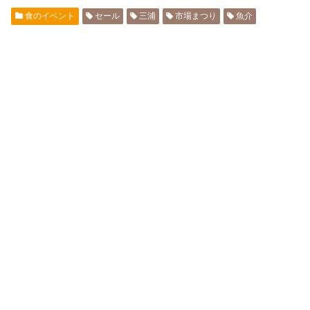
食のイベント
セール
三浦
市場まつり
魚介