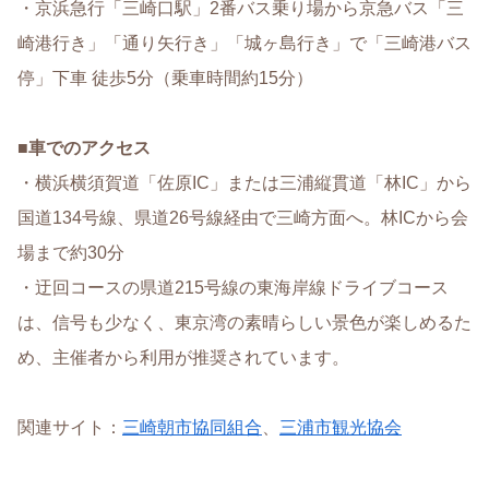
・京浜急行「三崎口駅」2番バス乗り場から京急バス「三
崎港行き」「通り矢行き」「城ヶ島行き」で「三崎港バス
停」下車 徒歩5分（乗車時間約15分）
■
車でのアクセス
・横浜横須賀道「佐原IC」または三浦縦貫道「林IC」から
国道134号線、県道26号線経由で三崎方面へ。林ICから会
場まで約30分
・迂回コースの県道215号線の東海岸線ドライブコース
は、信号も少なく、東京湾の素晴らしい景色が楽しめるた
め、主催者から利用が推奨されています。
関連サイト：
三崎朝市協同組合
、
三浦市観光協会