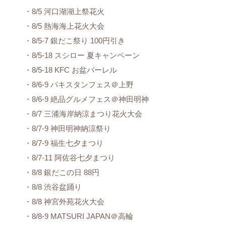
・8/5 河口湖湖上祭花火
・8/5 熱海海上花火大会
・8/5-7 銀だこ祭り 100円引き
・8/5-18 スシロー 夏キャンペーン
・8/5-18 KFC お盆バーレル
・8/6-9 パキスタンフェス＠上野
・8/6-9 絶品グルメフェス＠神田明神
・8/7 三浦海岸納涼まつり花火大会
・8/7-9 神田明神納涼祭り
・8/7-9 福生七夕まつり
・8/7-11 阿佐谷七夕まつり
・8/8 銀だこの日 88円
・8/8 渋谷盆踊り
・8/8 神宮外苑花火大会
・8/8-9 MATSURI JAPAN＠高輪