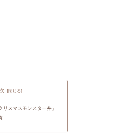
次
クリスマスモンスター丼」
真