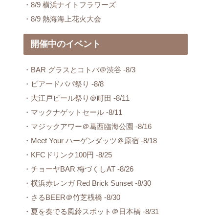
・8/9 横浜ナイトフラワーズ
・8/9 熱海海上花火大会
開催中のイベント
・BAR グラスとコトバ＠渋谷 -8/3
・ビアードパパ祭り -8/8
・大江戸ビール祭り＠町田 -8/11
・マックナゲットセール -8/11
・マジックアワー＠葛西臨海公園 -8/16
・Meet Your ハーゲンダッツ＠原宿 -8/18
・KFCドリンク100円 -8/25
・チョーヤBAR 梅づくしAT -8/26
・横浜赤レンガ Red Brick Sunset -8/30
・さるBEER＠竹芝桟橋 -8/30
・夏を奏でる風鈴スポット＠日本橋 -8/31