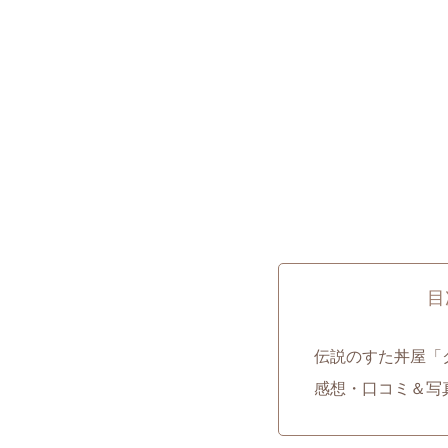
目
伝説のすた丼屋「
感想・口コミ＆写