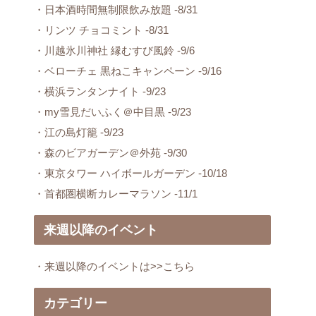
・日本酒時間無制限飲み放題 -8/31
・リンツ チョコミント -8/31
・川越氷川神社 縁むすび風鈴 -9/6
・ベローチェ 黒ねこキャンペーン -9/16
・横浜ランタンナイト -9/23
・my雪見だいふく＠中目黒 -9/23
・江の島灯籠 -9/23
・森のビアガーデン＠外苑 -9/30
・東京タワー ハイボールガーデン -10/18
・首都圏横断カレーマラソン -11/1
来週以降のイベント
・来週以降のイベントは>>こちら
カテゴリー