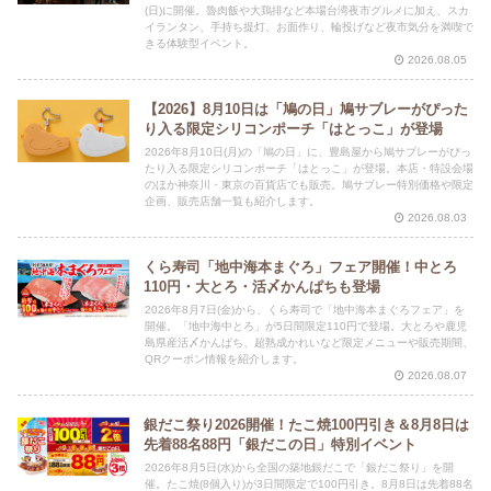
(日)に開催。魯肉飯や大鶏排など本場台湾夜市グルメに加え、スカ
イランタン、手持ち提灯、お面作り、輪投げなど夜市気分を満喫で
きる体験型イベント。
2026.08.05
【2026】8月10日は「鳩の日」鳩サブレーがぴった
り入る限定シリコンポーチ「はとっこ」が登場
2026年8月10日(月)の「鳩の日」に、豊島屋から鳩サブレーがぴっ
たり入る限定シリコンポーチ「はとっこ」が登場。本店・特設会場
のほか神奈川・東京の百貨店でも販売。鳩サブレー特別価格や限定
企画、販売店舗一覧も紹介します。
2026.08.03
くら寿司「地中海本まぐろ」フェア開催！中とろ
110円・大とろ・活〆かんぱちも登場
2026年8月7日(金)から、くら寿司で「地中海本まぐろフェア」を
開催。「地中海中とろ」が5日間限定110円で登場。大とろや鹿児
島県産活〆かんぱち、超熟成かれいなど限定メニューや販売期間、
QRクーポン情報を紹介します。
2026.08.07
銀だこ祭り2026開催！たこ焼100円引き＆8月8日は
先着88名88円「銀だこの日」特別イベント
2026年8月5日(水)から全国の築地銀だこで「銀だこ祭り」を開
催。たこ焼(8個入り)が3日間限定で100円引き。8月8日は先着88名