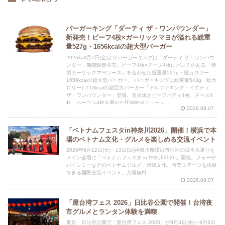
バーガーキング「ダーティ ザ・ワンパウンダー」
新発売！ビーフ4枚×ガーリックマヨが溢れる総重
量527g・1656kcalの超大型バーガー
2026年8月7日(金)よりバーガーキングは「ダーティ ザ・ワンパウ
ンダー」期間限定発売。ビーフ4枚×チーズ4枚にパンチのある「特
製ガーリックマヨソース」を合わせた総重量527g・総カロリー
1656kcalの超大型バーガー。 バーガーキングに総重量543g・総カ
ロリー1,713kcalの超巨大バーガー「アルファキング・イエティ
ザ・ワンパウンダー」登場。直火焼きビーフパティ4枚、チーズ4
枚、ベーコン4枚を重ねた圧倒的ボリューム。
2026.08.07
「ベトナムフェスタin神奈川2026」開催！横浜で本
場のベトナム文化・グルメを楽しめる交流イベント
2026年9月12日(土)・13日(日)神奈川県横浜市中区の日本大通りを
メイン会場に「ベトナムフェスタ in 神奈川2026」開催。フォーや
バインミーなどのベトナムグルメ、伝統文化、音楽ステージを体験
できる国際交流イベント。入場無料
2026.08.07
「屋台湾フェス 2026」日比谷公園で開催！台湾夜
市グルメとランタン体験を満喫
東京・日比谷公園で「屋台湾フェス 2026」が9月3日(木)～9月6日