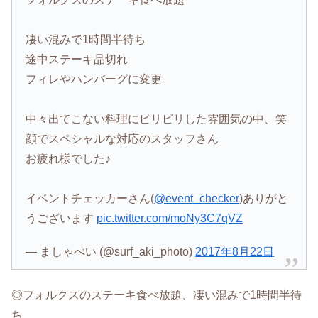
凄い混みで1時間半待ち
途中ステーキ品切れ
フィレやハンバーグに変更
中々出てこない料理にピリピリした雰囲気の中、笑
顔でスペシャルな対応のスタッフさん
お疲れ様でした♪
イベントチェッカーさん(
@event_checker
)ありがと
うございます
pic.twitter.com/moNy3C7qVZ
— ましゃぺい (@surf_aki_photo)
2017年8月22日
◎フォルクスのステーキ食べ放題、凄い混みで1時間半待
ち