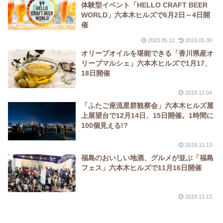
体験型イベント「HELLO CRAFT BEER
WORLD」六本木ヒルズで6月2日～4日開
催
2023.05.12
2023.05.30
オリーブオイルを堪能できる「香川県産オ
リーブマルシェ」六本木ヒルズで1月17、
18日開催
2019.12.04
「ふたご座流星群観察会」六本木ヒルズ屋
上展望台で12月14日、15日開催。1時間に
100個見える!?
2019.11.13
福島のおいしい地酒、グルメが並ぶ「福島
フェス」六本木ヒルズで11月16日開催
2019.11.13