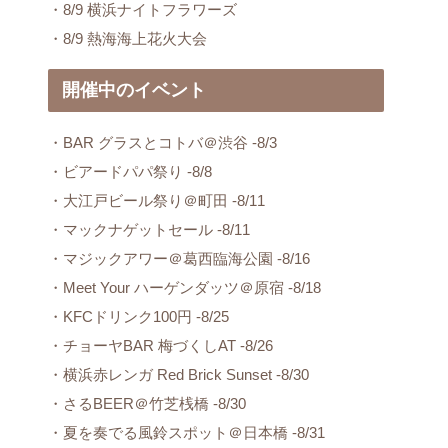
・8/9 横浜ナイトフラワーズ
・8/9 熱海海上花火大会
開催中のイベント
・BAR グラスとコトバ＠渋谷 -8/3
・ビアードパパ祭り -8/8
・大江戸ビール祭り＠町田 -8/11
・マックナゲットセール -8/11
・マジックアワー＠葛西臨海公園 -8/16
・Meet Your ハーゲンダッツ＠原宿 -8/18
・KFCドリンク100円 -8/25
・チョーヤBAR 梅づくしAT -8/26
・横浜赤レンガ Red Brick Sunset -8/30
・さるBEER＠竹芝桟橋 -8/30
・夏を奏でる風鈴スポット＠日本橋 -8/31