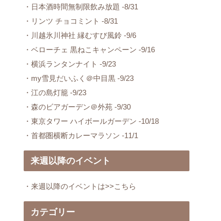
・日本酒時間無制限飲み放題 -8/31
・リンツ チョコミント -8/31
・川越氷川神社 縁むすび風鈴 -9/6
・ベローチェ 黒ねこキャンペーン -9/16
・横浜ランタンナイト -9/23
・my雪見だいふく＠中目黒 -9/23
・江の島灯籠 -9/23
・森のビアガーデン＠外苑 -9/30
・東京タワー ハイボールガーデン -10/18
・首都圏横断カレーマラソン -11/1
来週以降のイベント
・来週以降のイベントは>>こちら
カテゴリー