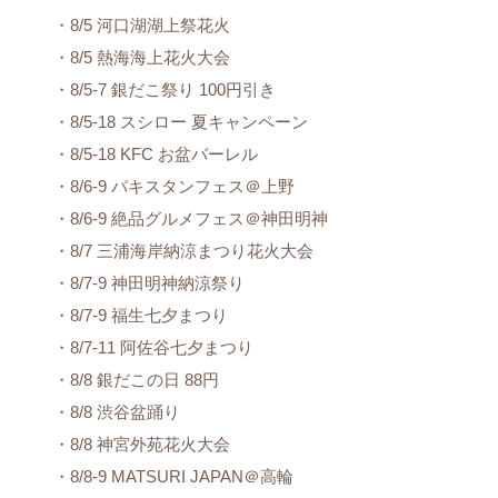
・8/5 河口湖湖上祭花火
・8/5 熱海海上花火大会
・8/5-7 銀だこ祭り 100円引き
・8/5-18 スシロー 夏キャンペーン
・8/5-18 KFC お盆バーレル
・8/6-9 パキスタンフェス＠上野
・8/6-9 絶品グルメフェス＠神田明神
・8/7 三浦海岸納涼まつり花火大会
・8/7-9 神田明神納涼祭り
・8/7-9 福生七夕まつり
・8/7-11 阿佐谷七夕まつり
・8/8 銀だこの日 88円
・8/8 渋谷盆踊り
・8/8 神宮外苑花火大会
・8/8-9 MATSURI JAPAN＠高輪