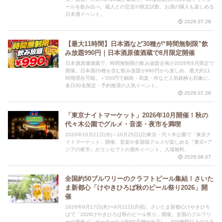
ールを飲み比べ。蔵人との交流や限定試飲、お酒の購入も楽しめる
日本酒イベント。
2026.07.28
【最大11時間】日本酒など30種が“時間無制限”飲
み放題990円｜日本酒原価酒蔵で8月限定開催
日本酒原価酒蔵で、時間無制限の飲み放題企画が2026年8月限定で
開催。日本酒20種を含む飲み放題が990円から楽しめ、最大約11
時間滞在可能。＋550円で鍋島・寫楽・作など人気銘柄も対象に。
各日30名限定・予約推奨の人気イベント。
2026.07.28
「東京ナイトマーケット」2026年10月開催！秋の
代々木公園でグルメ・音楽・夜市を満喫
2026年10月21日(水)～10月25日(日)東京・代々木公園で「東京ナ
イトマーケット」開催。音楽や多国籍グルメが楽しめる『東京×ア
ジアの夜市』がコンセプトの屋外イベント。入場無料。
2026.08.07
全国約50ブルワリーのクラフトビール集結！さいた
ま新都心「けやきひろば秋のビール祭り2026」開
催
2026年9月17日(木)〜9月21日(月祝)、さいたま新都心けやきひろ
ばで「2026けやきひろば秋のビール祭り」開催。全国のブルワリ
ーや海外インポーターなど約50店舗が出店し、300種類以上のクラ