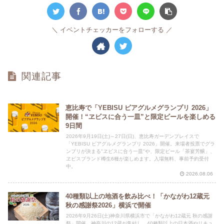
イベントチェッカーをフォローする
関連記事
恵比寿で「YEBISU ビアグルメグランプリ 2026」
開催！“ヱビスに合う一皿”と限定ビールを楽しめる
9日間
2026年9月19日(土)～27日(日)、恵比寿ガーデンプレイスで
「YEBISU ビアグルメグランプリ 2026」開催。来場者投票でグラ
ンプリが決まる"ヱビスに合う一皿"や、限定ビール「茶宴芳醸」、
ヱビスブランド樽生6種が楽しめます。入場無料、事前予約受付
中。
2026.08.06
40種類以上の地酒を飲み比べ！「かながわ12蔵元
秋の感謝祭2026」横浜で開催
2026年9月26日(土)神奈川県横浜市で「かながわ12蔵元 秋の感謝
祭」開催。神奈川の12蔵が集結し、40種類以上の日本酒やリキュ