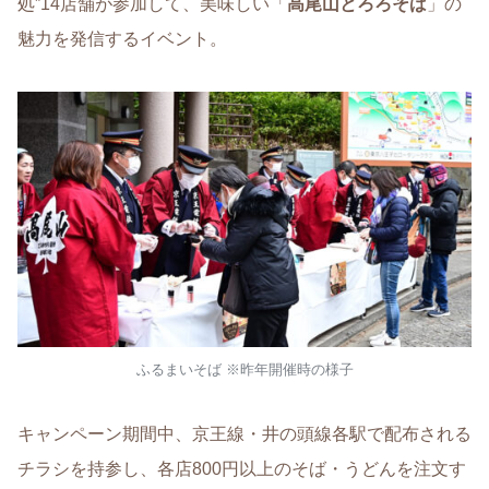
処”14店舗が参加して、美味しい「
高尾山とろろそば
」の
魅力を発信するイベント。
ふるまいそば ※昨年開催時の様子
キャンペーン期間中、京王線・井の頭線各駅で配布される
チラシを持参し、各店800円以上のそば・うどんを注文す