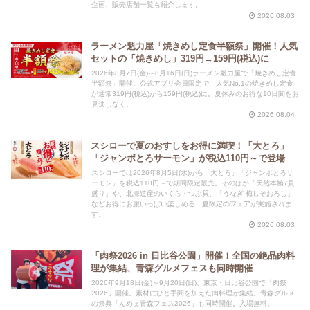
企画、販売店舗一覧も紹介します。
2026.08.03
ラーメン魁力屋「焼きめし定食半額祭」開催！人気
セットの「焼きめし」319円→159円(税込)に
2026年8月7日(金)～8月16日(日)ラーメン魁力屋で「焼きめし定食
半額祭」開催。公式アプリ会員限定で、人気No.1の焼きめし定食
が通常319円(税込)から159円(税込)に。夏休みのお得な10日間をお
見逃しなく。
2026.08.04
スシローで夏のおすしをお得に満喫！「大とろ」
「ジャンボとろサーモン」が税込110円～で登場
スシローでは2026年8月5日(水)から「大とろ」「ジャンボとろサ
ーモン」を税込110円～で期間限定販売。そのほか「天然本鮪7貫
盛り」や、北海道産のいくら・つぶ貝、「うなぎ 梅しそおろし」
などお得にお腹いっぱい楽しめる、夏限定のフェアが実施されま
す。
2026.08.03
「肉祭2026 in 日比谷公園」開催！全国の絶品肉料
理が集結、青森グルメフェスも同時開催
2026年9月18日(金)～9月20日(日)、東京・日比谷公園で「肉祭
2026」開催。素材にひと手間を加えた肉料理が集結。青森グルメ
の祭典「んめぇ青森フェス2026」も同時開催。入場無料。