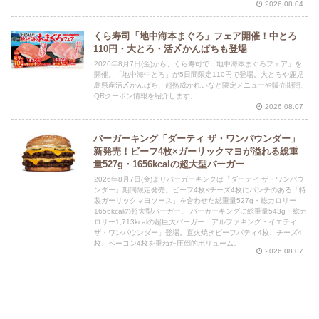
2026.08.04
くら寿司「地中海本まぐろ」フェア開催！中とろ
110円・大とろ・活〆かんぱちも登場
2026年8月7日(金)から、くら寿司で「地中海本まぐろフェア」を
開催。「地中海中とろ」が5日間限定110円で登場。大とろや鹿児
島県産活〆かんぱち、超熟成かれいなど限定メニューや販売期間、
QRクーポン情報を紹介します。
2026.08.07
バーガーキング「ダーティ ザ・ワンパウンダー」
新発売！ビーフ4枚×ガーリックマヨが溢れる総重
量527g・1656kcalの超大型バーガー
2026年8月7日(金)よりバーガーキングは「ダーティ ザ・ワンパウ
ンダー」期間限定発売。ビーフ4枚×チーズ4枚にパンチのある「特
製ガーリックマヨソース」を合わせた総重量527g・総カロリー
1656kcalの超大型バーガー。 バーガーキングに総重量543g・総カ
ロリー1,713kcalの超巨大バーガー「アルファキング・イエティ
ザ・ワンパウンダー」登場。直火焼きビーフパティ4枚、チーズ4
枚、ベーコン4枚を重ねた圧倒的ボリューム。
2026.08.07