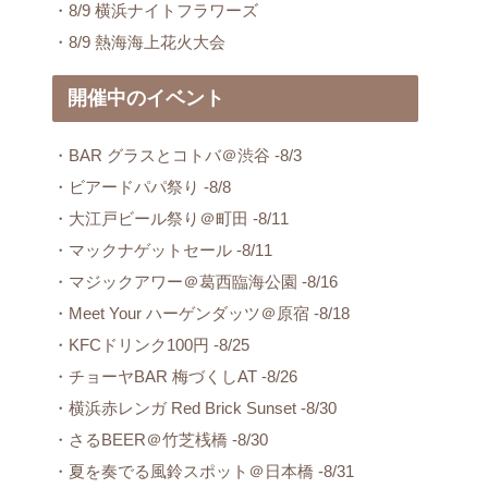
・8/9 横浜ナイトフラワーズ
・8/9 熱海海上花火大会
開催中のイベント
・BAR グラスとコトバ＠渋谷 -8/3
・ビアードパパ祭り -8/8
・大江戸ビール祭り＠町田 -8/11
・マックナゲットセール -8/11
・マジックアワー＠葛西臨海公園 -8/16
・Meet Your ハーゲンダッツ＠原宿 -8/18
・KFCドリンク100円 -8/25
・チョーヤBAR 梅づくしAT -8/26
・横浜赤レンガ Red Brick Sunset -8/30
・さるBEER＠竹芝桟橋 -8/30
・夏を奏でる風鈴スポット＠日本橋 -8/31