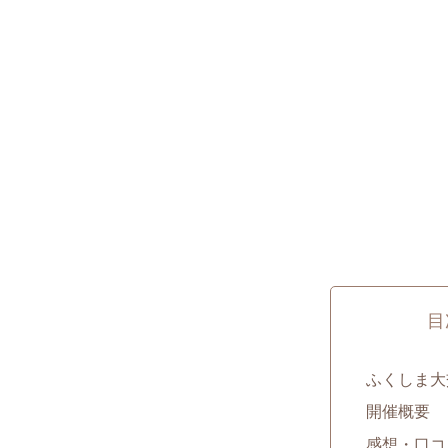
目
ふくしま大交
開催概要
感想・口コ