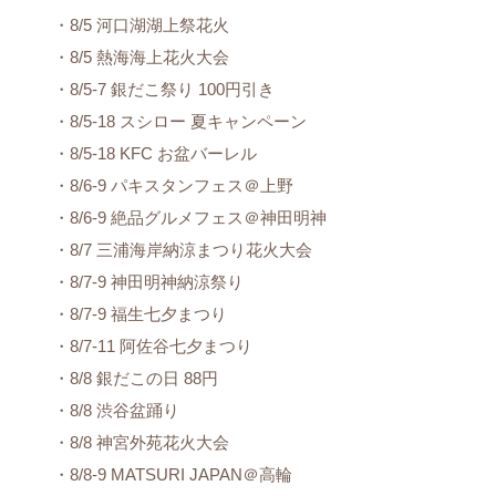
・8/5 河口湖湖上祭花火
・8/5 熱海海上花火大会
・8/5-7 銀だこ祭り 100円引き
・8/5-18 スシロー 夏キャンペーン
・8/5-18 KFC お盆バーレル
・8/6-9 パキスタンフェス＠上野
・8/6-9 絶品グルメフェス＠神田明神
・8/7 三浦海岸納涼まつり花火大会
・8/7-9 神田明神納涼祭り
・8/7-9 福生七夕まつり
・8/7-11 阿佐谷七夕まつり
・8/8 銀だこの日 88円
・8/8 渋谷盆踊り
・8/8 神宮外苑花火大会
・8/8-9 MATSURI JAPAN＠高輪