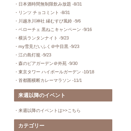
・日本酒時間無制限飲み放題 -8/31
・リンツ チョコミント -8/31
・川越氷川神社 縁むすび風鈴 -9/6
・ベローチェ 黒ねこキャンペーン -9/16
・横浜ランタンナイト -9/23
・my雪見だいふく＠中目黒 -9/23
・江の島灯籠 -9/23
・森のビアガーデン＠外苑 -9/30
・東京タワー ハイボールガーデン -10/18
・首都圏横断カレーマラソン -11/1
来週以降のイベント
・来週以降のイベントは>>こちら
カテゴリー