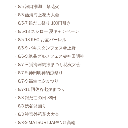
・8/5 河口湖湖上祭花火
・8/5 熱海海上花火大会
・8/5-7 銀だこ祭り 100円引き
・8/5-18 スシロー 夏キャンペーン
・8/5-18 KFC お盆バーレル
・8/6-9 パキスタンフェス＠上野
・8/6-9 絶品グルメフェス＠神田明神
・8/7 三浦海岸納涼まつり花火大会
・8/7-9 神田明神納涼祭り
・8/7-9 福生七夕まつり
・8/7-11 阿佐谷七夕まつり
・8/8 銀だこの日 88円
・8/8 渋谷盆踊り
・8/8 神宮外苑花火大会
・8/8-9 MATSURI JAPAN＠高輪