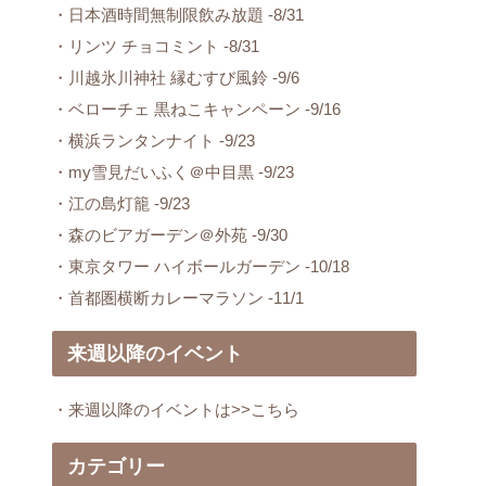
・日本酒時間無制限飲み放題 -8/31
・リンツ チョコミント -8/31
・川越氷川神社 縁むすび風鈴 -9/6
・ベローチェ 黒ねこキャンペーン -9/16
・横浜ランタンナイト -9/23
・my雪見だいふく＠中目黒 -9/23
・江の島灯籠 -9/23
・森のビアガーデン＠外苑 -9/30
・東京タワー ハイボールガーデン -10/18
・首都圏横断カレーマラソン -11/1
来週以降のイベント
・来週以降のイベントは>>こちら
カテゴリー