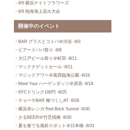
・8/9 横浜ナイトフラワーズ
・8/9 熱海海上花火大会
開催中のイベント
・BAR グラスとコトバ＠渋谷 -8/3
・ビアードパパ祭り -8/8
・大江戸ビール祭り＠町田 -8/11
・マックナゲットセール -8/11
・マジックアワー＠葛西臨海公園 -8/16
・Meet Your ハーゲンダッツ＠原宿 -8/18
・KFCドリンク100円 -8/25
・チョーヤBAR 梅づくしAT -8/26
・横浜赤レンガ Red Brick Sunset -8/30
・さるBEER＠竹芝桟橋 -8/30
・夏を奏でる風鈴スポット＠日本橋 -8/31