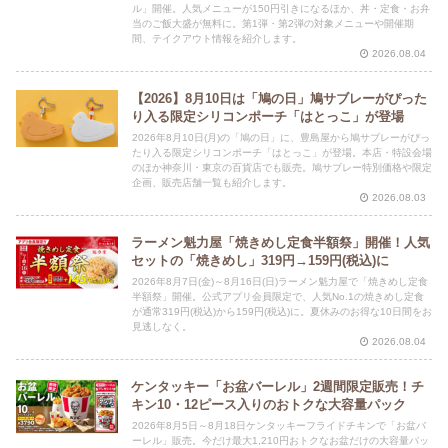
ル」開催。人気メニューが150円引きになるほか、丼・定食・お弁
当のご飯大盛が無料に。第1弾・第2弾の対象メニューや開催期
間、テイクアウト情報を紹介します。
2026.08.04
【2026】8月10日は「鳩の日」鳩サブレーがぴった
り入る限定シリコンポーチ「はとっこ」が登場
2026年8月10日(月)の「鳩の日」に、豊島屋から鳩サブレーがぴっ
たり入る限定シリコンポーチ「はとっこ」が登場。本店・特設会場
のほか神奈川・東京の百貨店でも販売。鳩サブレー特別価格や限定
企画、販売店舗一覧も紹介します。
2026.08.03
ラーメン魁力屋「焼きめし定食半額祭」開催！人気
セットの「焼きめし」319円→159円(税込)に
2026年8月7日(金)～8月16日(日)ラーメン魁力屋で「焼きめし定食
半額祭」開催。公式アプリ会員限定で、人気No.1の焼きめし定食
が通常319円(税込)から159円(税込)に。夏休みのお得な10日間をお
見逃しなく。
2026.08.04
ケンタッキー「お盆バーレル」2週間限定販売！チ
キン10・12ピース入りのおトクな大容量パック
2026年8月5日～8月18日ケンタッキーフライドチキンで「お盆バ
ーレル」販売。今だけ最大1,210円おトクなお盆だけの大容量パッ