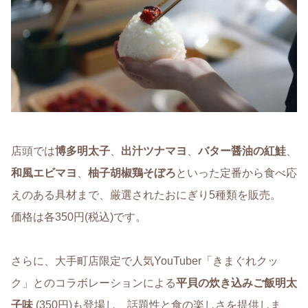
店頭では
博多明太子
、
出汁ツナマヨ
、
バター醤油の紅鮭
、
和風エビマヨ
、
柚子胡椒鶏そぼろ
といった定番から食べ応
えのある具材まで、厳選されたおにぎり5種類を販売。
価格は各350円(税込)です。
さらに、大手町店限定で人気YouTuber「きまぐれクッ
ク」とのコラボレーションによる
平貝の炊き込みご飯明太
子味
(350円)も登場し、話題性と食の楽しさを提供しま