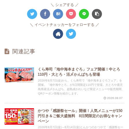
シェアする
イベントチェッカーをフォローする
関連記事
くら寿司「地中海本まぐろ」フェア開催！中とろ
110円・大とろ・活〆かんぱちも登場
2026年8月7日(金)から、くら寿司で「地中海本まぐろフェア」を
開催。「地中海中とろ」が5日間限定110円で登場。大とろや鹿児
島県産活〆かんぱち、超熟成かれいなど限定メニューや販売期間、
QRクーポン情報を紹介します。
2026.08.07
かつや「感謝祭セール」開催！人気メニューが150
円引き＆ご飯大盛無料 8日間限定のお得なキャン
ペーン
2026年8月7日(金)～8月14日(金)とんかつのかつやで「感謝祭セー