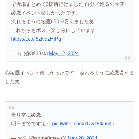
で近場まとめて3箇所行けました 自分で漁るの大変
綾鷹イベント楽しかったです。
流れるように綾鷹650㎖貰えました笑
これからもポスト楽しみにしています
https://t.co/I8zNqzHjPq
— り (@3933sk)
May 12, 2024
◎綾鷹イベント楽しかったです。流れるように綾鷹貰えま
した笑
曇り空に綾鷹
明日までですよ～
pic.twitter.com/xUwz8tk6mD
— お染 (@some8mayu3)
May 20, 2024