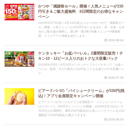
かつや「感謝祭セール」開催！人気メニューが150
円引き＆ご飯大盛無料 8日間限定のお得なキャン
ペーン
2026年8月7日(金)～8月14日(金)とんかつのかつやで「感謝祭セー
ル」開催。人気メニューが150円引きになるほか、丼・定食・お弁
当のご飯大盛が無料に。第1弾・第2弾の対象メニューや開催期
間、テイクアウト情報を紹介します。
2026.08.04
ケンタッキー「お盆バーレル」2週間限定販売！チ
キン10・12ピース入りのおトクな大容量パック
2026年8月5日～8月18日ケンタッキーフライドチキンで「お盆バ
ーレル」販売。今だけ最大1,210円おトクなお盆だけの大容量パッ
ク。
2026.07.30
ビアードパパの「パイシュークリーム」が100円(税
込)！アプリ会員限定キャンペーン開催
ビアードパパがモバイルアプリ会員限定で「パイシュークリーム
(カスタード)」100円キャンペーンを開催。2026年8月1日(土)～8
月8日(土)の期間中、通常250円(税込)の人気シュークリームを1日1
個限定で100円(税込)で購入できます。
2026.08.03