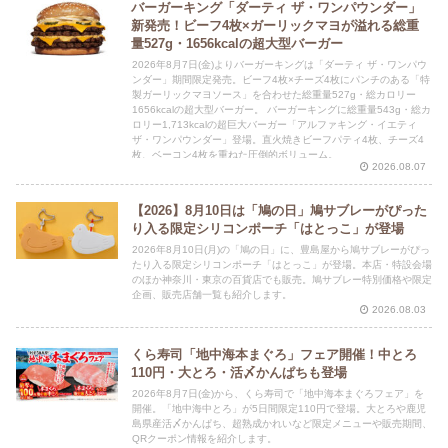
バーガーキング「ダーティ ザ・ワンパウンダー」
新発売！ビーフ4枚×ガーリックマヨが溢れる総重
量527g・1656kcalの超大型バーガー
2026年8月7日(金)よりバーガーキングは「ダーティ ザ・ワンパウ
ンダー」期間限定発売。ビーフ4枚×チーズ4枚にパンチのある「特
製ガーリックマヨソース」を合わせた総重量527g・総カロリー
1656kcalの超大型バーガー。 バーガーキングに総重量543g・総カ
ロリー1,713kcalの超巨大バーガー「アルファキング・イエティ
ザ・ワンパウンダー」登場。直火焼きビーフパティ4枚、チーズ4
枚、ベーコン4枚を重ねた圧倒的ボリューム。
2026.08.07
【2026】8月10日は「鳩の日」鳩サブレーがぴった
り入る限定シリコンポーチ「はとっこ」が登場
2026年8月10日(月)の「鳩の日」に、豊島屋から鳩サブレーがぴっ
たり入る限定シリコンポーチ「はとっこ」が登場。本店・特設会場
のほか神奈川・東京の百貨店でも販売。鳩サブレー特別価格や限定
企画、販売店舗一覧も紹介します。
2026.08.03
くら寿司「地中海本まぐろ」フェア開催！中とろ
110円・大とろ・活〆かんぱちも登場
2026年8月7日(金)から、くら寿司で「地中海本まぐろフェア」を
開催。「地中海中とろ」が5日間限定110円で登場。大とろや鹿児
島県産活〆かんぱち、超熟成かれいなど限定メニューや販売期間、
QRクーポン情報を紹介します。