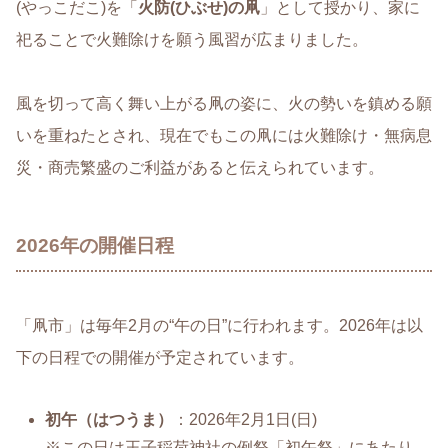
(やっこだこ)を「
火防(ひぶせ)の凧
」として授かり、家に
祀ることで火難除けを願う風習が広まりました。
風を切って高く舞い上がる凧の姿に、火の勢いを鎮める願
いを重ねたとされ、現在でもこの凧には火難除け・無病息
災・商売繁盛のご利益があると伝えられています。
2026年の開催日程
「凧市」は毎年2月の“午の日”に行われます。2026年は以
下の日程での開催が予定されています。
初午（はつうま）
：2026年2月1日(日)
※この日は王子稲荷神社の例祭「初午祭」にあたり