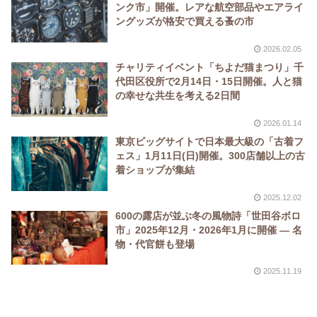
ンク市」開催。レアな航空部品やエアライ
ングッズが格安で買える蚤の市
2026.02.05
チャリティイベント「ちよだ猫まつり」千
代田区役所で2月14日・15日開催。人と猫
の幸せな共生を考える2日間
2026.01.14
東京ビッグサイトで日本最大級の「古着フ
ェス」1月11日(日)開催。300店舗以上の古
着ショップが集結
2025.12.02
600の露店が並ぶ冬の風物詩「世田谷ボロ
市」2025年12月・2026年1月に開催 ― 名
物・代官餅も登場
2025.11.19