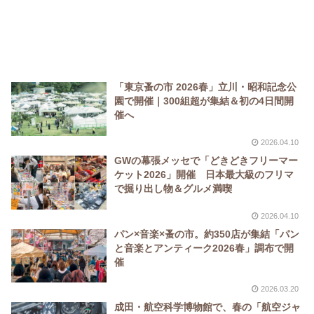
「東京蚤の市 2026春」立川・昭和記念公
園で開催｜300組超が集結＆初の4日間開
催へ
2026.04.10
GWの幕張メッセで「どきどきフリーマー
ケット2026」開催 日本最大級のフリマ
で掘り出し物＆グルメ満喫
2026.04.10
パン×音楽×蚤の市。約350店が集結「パン
と音楽とアンティーク2026春」調布で開
催
2026.03.20
成田・航空科学博物館で、春の「航空ジャ