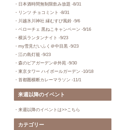
・日本酒時間無制限飲み放題 -8/31
・リンツ チョコミント -8/31
・川越氷川神社 縁むすび風鈴 -9/6
・ベローチェ 黒ねこキャンペーン -9/16
・横浜ランタンナイト -9/23
・my雪見だいふく＠中目黒 -9/23
・江の島灯籠 -9/23
・森のビアガーデン＠外苑 -9/30
・東京タワー ハイボールガーデン -10/18
・首都圏横断カレーマラソン -11/1
来週以降のイベント
・来週以降のイベントは>>こちら
カテゴリー