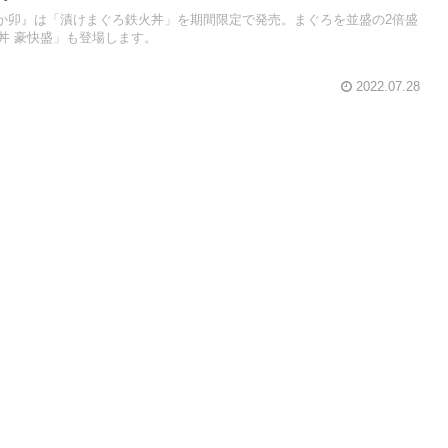
ら『なか卯』は「漬けまぐろ鉄火丼」を期間限定で発売。まぐろを並盛の2倍盛
丼 豪快盛」も登場します。
2022.07.28