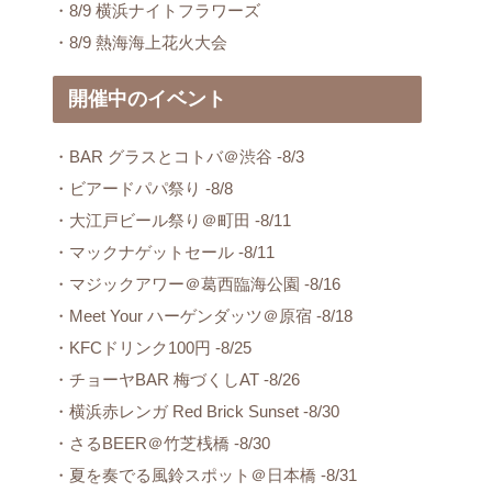
・8/9 横浜ナイトフラワーズ
・8/9 熱海海上花火大会
開催中のイベント
・BAR グラスとコトバ＠渋谷 -8/3
・ビアードパパ祭り -8/8
・大江戸ビール祭り＠町田 -8/11
・マックナゲットセール -8/11
・マジックアワー＠葛西臨海公園 -8/16
・Meet Your ハーゲンダッツ＠原宿 -8/18
・KFCドリンク100円 -8/25
・チョーヤBAR 梅づくしAT -8/26
・横浜赤レンガ Red Brick Sunset -8/30
・さるBEER＠竹芝桟橋 -8/30
・夏を奏でる風鈴スポット＠日本橋 -8/31