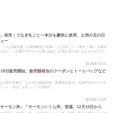
盛」発売｜うなぎ丸ごと一本分を豪快に使用、土用の丑の日
ニュー
より「うなぎ豪快盛」が期間限定で登場。うなぎ丸ごと一本分（3枚）を豪快
のほか、うな重や牛すきうな重も販売。土用の丑の日にもおすすめです。
2026.07.03
月19日販売開始。販売額相当のクーポンとトートバッグなど
から、なか卯の店舗で「なか卯の福袋2026」数量限定販売。3,000円分のクーポ
ット・赤さじがセットで3,000円。
2025.12.05
「サーモン丼」「サーモンいくら丼」登場。12月10日から
)から、なか卯で「サーモン丼」「サーモンいくら丼」発売。脂のりが良いノルウ