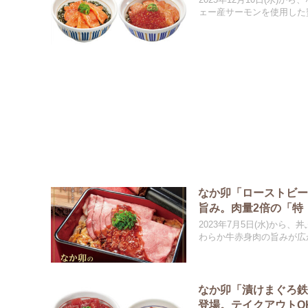
ェー産サーモンを使用した
なか卯「ローストビー
旨み。肉量2倍の「特
2023年7月5日(水)か
わらか牛赤身肉の旨みが広
なか卯「漬けまぐろ鉄
登場。テイクアウトO