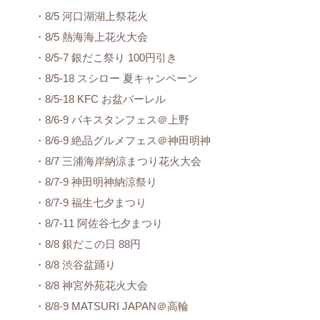
・8/5 河口湖湖上祭花火
・8/5 熱海海上花火大会
・8/5-7 銀だこ祭り 100円引き
・8/5-18 スシロー 夏キャンペーン
・8/5-18 KFC お盆バーレル
・8/6-9 パキスタンフェス＠上野
・8/6-9 絶品グルメフェス＠神田明神
・8/7 三浦海岸納涼まつり花火大会
・8/7-9 神田明神納涼祭り
・8/7-9 福生七夕まつり
・8/7-11 阿佐谷七夕まつり
・8/8 銀だこの日 88円
・8/8 渋谷盆踊り
・8/8 神宮外苑花火大会
・8/8-9 MATSURI JAPAN＠高輪