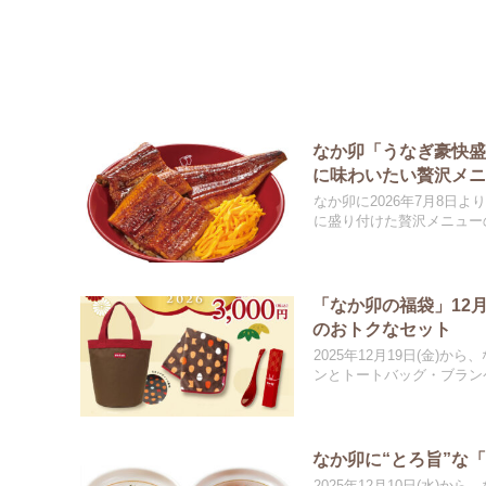
なか卯「うなぎ豪快
に味わいたい贅沢メ
なか卯に2026年7月8日
に盛り付けた贅沢メニュー
「なか卯の福袋」12
のおトクなセット
2025年12月19日(金)
ンとトートバッグ・ブランケ
なか卯に“とろ旨”な
2025年12月10日(水