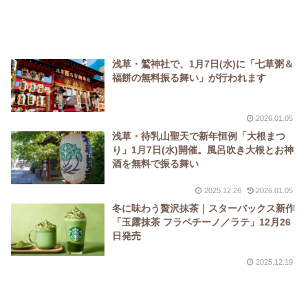
浅草・鷲神社で、1月7日(水)に「七草粥＆
福餅の無料振る舞い」が行われます
2026.01.05
浅草・待乳山聖天で新年恒例「大根まつ
り」1月7日(水)開催。風呂吹き大根とお神
酒を無料で振る舞い
2025.12.26
2026.01.05
冬に味わう贅沢抹茶｜スターバックス新作
「玉露抹茶 フラペチーノ／ラテ」12月26
日発売
2025.12.19