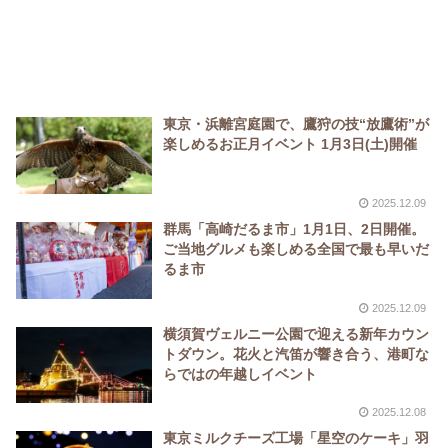
東京・浜離宮庭園で、鷹狩の技“放鷹術”が
楽しめるお正月イベント 1月3日(土)開催
2025.12.09
群馬「高崎だるま市」1月1日、2日開催。
ご当地グルメも楽しめる全国で最も早いだ
るま市
2025.12.09
横須賀ヴェルニー公園で迎える新年カウン
トダウン。花火と汽笛が響き合う、港町な
らではの年越しイベント
2025.12.08
東京ミルクチーズ工場「星空のケーキ」羽