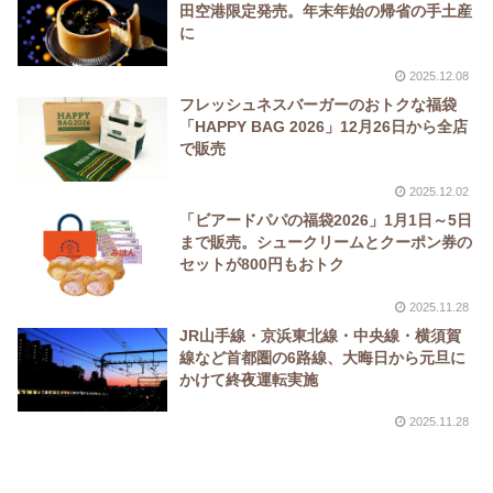
田空港限定発売。年末年始の帰省の手土産
に
2025.12.08
フレッシュネスバーガーのおトクな福袋
「HAPPY BAG 2026」12月26日から全店
で販売
2025.12.02
「ビアードパパの福袋2026」1月1日～5日
まで販売。シュークリームとクーポン券の
セットが800円もおトク
2025.11.28
JR山手線・京浜東北線・中央線・横須賀
線など首都圏の6路線、大晦日から元旦に
かけて終夜運転実施
2025.11.28