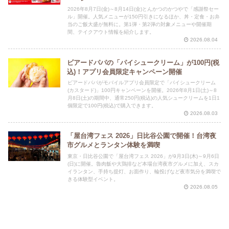
2026年8月7日(金)～8月14日(金)とんかつのかつやで「感謝祭セー
ル」開催。人気メニューが150円引きになるほか、丼・定食・お弁
当のご飯大盛が無料に。第1弾・第2弾の対象メニューや開催期
間、テイクアウト情報を紹介します。
2026.08.04
ビアードパパの「パイシュークリーム」が100円(税
込)！アプリ会員限定キャンペーン開催
ビアードパパがモバイルアプリ会員限定で「パイシュークリーム
(カスタード)」100円キャンペーンを開催。2026年8月1日(土)～8
月8日(土)の期間中、通常250円(税込)の人気シュークリームを1日1
個限定で100円(税込)で購入できます。
2026.08.03
「屋台湾フェス 2026」日比谷公園で開催！台湾夜
市グルメとランタン体験を満喫
東京・日比谷公園で「屋台湾フェス 2026」が9月3日(木)～9月6日
(日)に開催。魯肉飯や大鶏排など本場台湾夜市グルメに加え、スカ
イランタン、手持ち提灯、お面作り、輪投げなど夜市気分を満喫で
きる体験型イベント。
2026.08.05