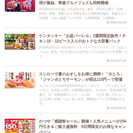
理が集結、青森グルメフェスも同時開催
2026年9月18日(金)～9月20日(日)、東京・日比谷公園で「肉祭
2026」開催。素材にひと手間を加えた肉料理が集結。青森グルメ
の祭典「んめぇ青森フェス2026」も同時開催。入場無料。
2026.08.04
ケンタッキー「お盆バーレル」2週間限定販売！チ
キン10・12ピース入りのおトクな大容量パック
2026年8月5日～8月18日ケンタッキーフライドチキンで「お盆バ
ーレル」販売。今だけ最大1,210円おトクなお盆だけの大容量パッ
ク。
2026.07.30
スシローで夏のおすしをお得に満喫！「大とろ」
「ジャンボとろサーモン」が税込110円～で登場
スシローでは2026年8月5日(水)から「大とろ」「ジャンボとろサ
ーモン」を税込110円～で期間限定販売。そのほか「天然本鮪7貫
盛り」や、北海道産のいくら・つぶ貝、「うなぎ 梅しそおろし」
などお得にお腹いっぱい楽しめる、夏限定のフェアが実施されま
す。
2026.08.03
かつや「感謝祭セール」開催！人気メニューが150
円引き＆ご飯大盛無料 8日間限定のお得なキャン
ペーン