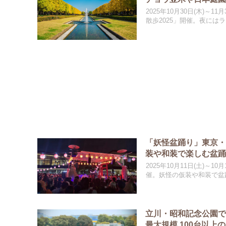
2025年10月30日(木)
散歩2025」開催。夜に
「妖怪盆踊り」東京・立
装や和装で楽しむ盆
2025年10月11日(土)～1
催。妖怪の仮装や和装で盆
立川・昭和記念公園で
最大規模 100台以上