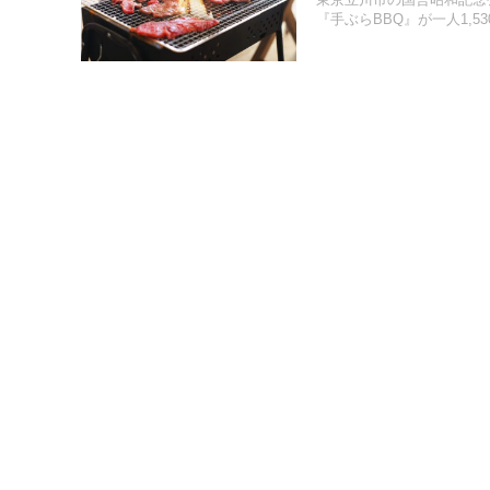
東京立川市の国営昭和記念
『手ぶらBBQ』が一人1,5