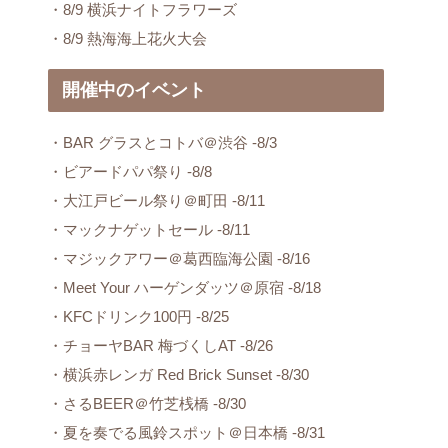
・8/9 横浜ナイトフラワーズ
・8/9 熱海海上花火大会
開催中のイベント
・BAR グラスとコトバ＠渋谷 -8/3
・ビアードパパ祭り -8/8
・大江戸ビール祭り＠町田 -8/11
・マックナゲットセール -8/11
・マジックアワー＠葛西臨海公園 -8/16
・Meet Your ハーゲンダッツ＠原宿 -8/18
・KFCドリンク100円 -8/25
・チョーヤBAR 梅づくしAT -8/26
・横浜赤レンガ Red Brick Sunset -8/30
・さるBEER＠竹芝桟橋 -8/30
・夏を奏でる風鈴スポット＠日本橋 -8/31