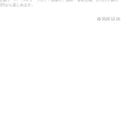
公園で「バーベキューランチ」開催中。器材・食材完備、片付け不要の
30円から楽しめます。
2020.12.16