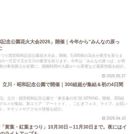
和記念公園花火大会2026」開催｜今年から“みんなの原っ
に
立川まつり国営昭和記念公園花火大会」開催。5,000発の花火が夜空を彩りま
や名物の一尺五寸玉が立川の夜空を彩ります。今年は「みんなの原っぱ」が有
券の事前購入が必要に。開園時間や入園ルール変更など最新情報を紹介。
2026.05.27
春」立川・昭和記念公園で開催｜300組超が集結＆初の4日間
7日(日)、立川・国営昭和記念公園で「東京蚤の市’26 SPRING」開催。300組
グルメが集結。新エリア「アートトイ」、こむぎフェス、ライブ、お笑い
ト。チケットやアクセス情報も紹介。
2026.04.10
「黄葉・紅葉まつり」10月30日～11月30日まで。夜にはイ
園のライトアップも