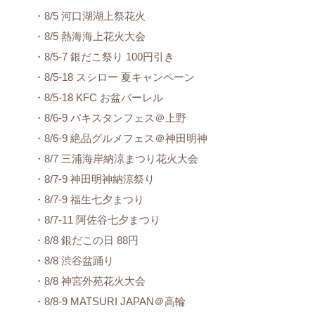
・8/5 河口湖湖上祭花火
・8/5 熱海海上花火大会
・8/5-7 銀だこ祭り 100円引き
・8/5-18 スシロー 夏キャンペーン
・8/5-18 KFC お盆バーレル
・8/6-9 パキスタンフェス＠上野
・8/6-9 絶品グルメフェス＠神田明神
・8/7 三浦海岸納涼まつり花火大会
・8/7-9 神田明神納涼祭り
・8/7-9 福生七夕まつり
・8/7-11 阿佐谷七夕まつり
・8/8 銀だこの日 88円
・8/8 渋谷盆踊り
・8/8 神宮外苑花火大会
・8/8-9 MATSURI JAPAN＠高輪