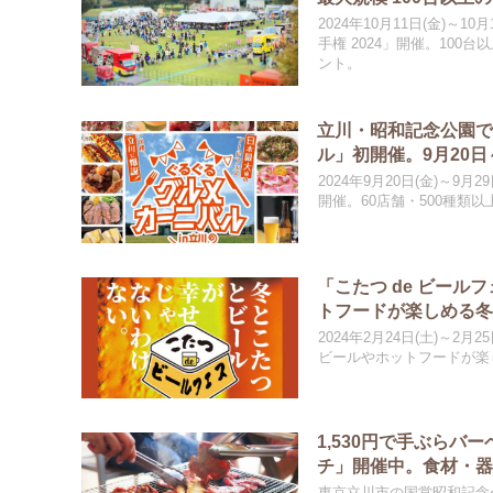
2024年10月11日(金)
手権 2024」開催。10
ント。
立川・昭和記念公園
ル」初開催。9月20日
2024年9月20日(金)～
開催。60店舗・500種類
「こたつ de ビール
トフードが楽しめる
2024年2月24日(土)～
ビールやホットフードが楽
1,530円で手ぶら
チ」開催中。食材・