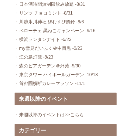
・日本酒時間無制限飲み放題 -8/31
・リンツ チョコミント -8/31
・川越氷川神社 縁むすび風鈴 -9/6
・ベローチェ 黒ねこキャンペーン -9/16
・横浜ランタンナイト -9/23
・my雪見だいふく＠中目黒 -9/23
・江の島灯籠 -9/23
・森のビアガーデン＠外苑 -9/30
・東京タワー ハイボールガーデン -10/18
・首都圏横断カレーマラソン -11/1
来週以降のイベント
・来週以降のイベントは>>こちら
カテゴリー