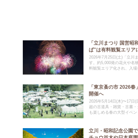
「立川まつり 国営昭
ぱ”は有料観覧エリア
2026年7月25日(土)「
す。約5,000発の花火
料観覧エリア化され、入場
「東京蚤の市 2026
開催へ
2026年5月14日(木)〜1
超の古道具・雑貨・古書・
も楽しめる春の大型イベン
立川・昭和記念公園で
チョウ並木や日本庭