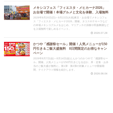
メキシコフェス「フィエスタ・メヒカーナ2026」
お台場で開催！本場グルメと文化を体験、入場無料
2026年9月20日(日)～9月22日(火祝)東京・お台場でメキシコフェ
ス「フィエスタ・メヒカーナ2026」開催。タコスやテキーラなど
の本場メキシコグルメをはじめ、マリアッチの演奏や民族舞踊など
を入場無料で楽しめるイベント。
2026.07.28
かつや「感謝祭セール」開催！人気メニューが150
円引き＆ご飯大盛無料 8日間限定のお得なキャン
ペーン
2026年8月7日(金)～8月14日(金)とんかつのかつやで「感謝祭セー
ル」開催。人気メニューが150円引きになるほか、丼・定食・お弁
当のご飯大盛が無料に。第1弾・第2弾の対象メニューや開催期
間、テイクアウト情報を紹介します。
2026.08.04