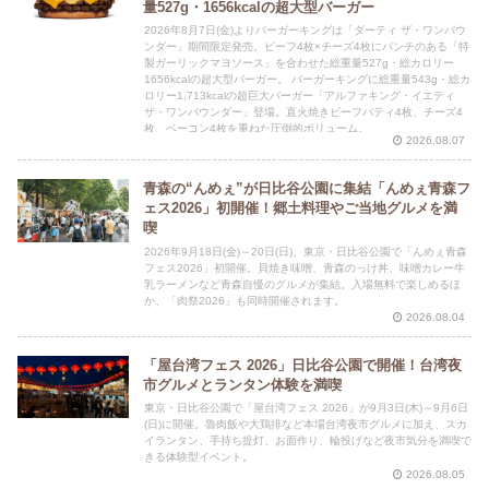
量527g・1656kcalの超大型バーガー
2026年8月7日(金)よりバーガーキングは「ダーティ ザ・ワンパウ
ンダー」期間限定発売。ビーフ4枚×チーズ4枚にパンチのある「特
製ガーリックマヨソース」を合わせた総重量527g・総カロリー
1656kcalの超大型バーガー。 バーガーキングに総重量543g・総カ
ロリー1,713kcalの超巨大バーガー「アルファキング・イエティ
ザ・ワンパウンダー」登場。直火焼きビーフパティ4枚、チーズ4
枚、ベーコン4枚を重ねた圧倒的ボリューム。
2026.08.07
青森の“んめぇ”が日比谷公園に集結「んめぇ青森フ
ェス2026」初開催！郷土料理やご当地グルメを満
喫
2026年9月18日(金)～20日(日)、東京・日比谷公園で「んめぇ青森
フェス2026」初開催。貝焼き味噌、青森のっけ丼、味噌カレー牛
乳ラーメンなど青森自慢のグルメが集結。入場無料で楽しめるほ
か、「肉祭2026」も同時開催されます。
2026.08.04
「屋台湾フェス 2026」日比谷公園で開催！台湾夜
市グルメとランタン体験を満喫
東京・日比谷公園で「屋台湾フェス 2026」が9月3日(木)～9月6日
(日)に開催。魯肉飯や大鶏排など本場台湾夜市グルメに加え、スカ
イランタン、手持ち提灯、お面作り、輪投げなど夜市気分を満喫で
きる体験型イベント。
2026.08.05