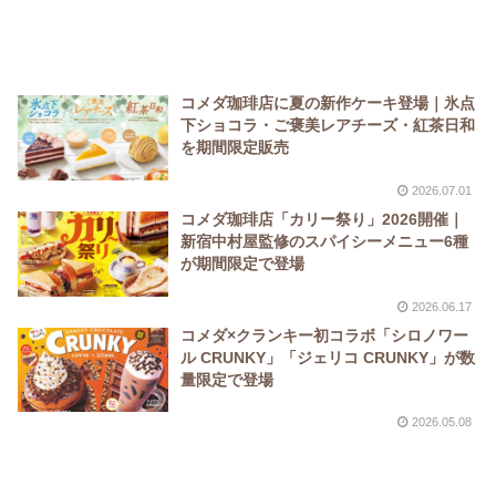
コメダ珈琲店に夏の新作ケーキ登場｜氷点
下ショコラ・ご褒美レアチーズ・紅茶日和
を期間限定販売
2026.07.01
コメダ珈琲店「カリー祭り」2026開催｜
新宿中村屋監修のスパイシーメニュー6種
が期間限定で登場
2026.06.17
コメダ×クランキー初コラボ「シロノワー
ル CRUNKY」「ジェリコ CRUNKY」が数
量限定で登場
2026.05.08