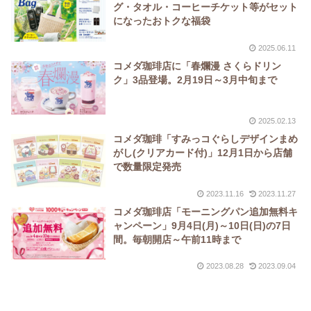
グ・タオル・コーヒーチケット等がセット
になったおトクな福袋
2025.06.11
コメダ珈琲店に「春爛漫 さくらドリン
ク」3品登場。2月19日～3月中旬まで
2025.02.13
コメダ珈琲「すみっコぐらしデザインまめ
がし(クリアカード付)」12月1日から店舗
で数量限定発売
2023.11.16
2023.11.27
コメダ珈琲店「モーニングパン追加無料キ
ャンペーン」9月4日(月)～10日(日)の7日
間。毎朝開店～午前11時まで
2023.08.28
2023.09.04